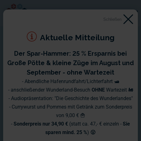
Schließen
Aktuelle Mitteilung
Der Spar-Hammer: 25 % Ersparnis bei
Montag, 24. Juni 2013 –
Große Pötte & kleine Züge im August und
Sonntag, 30. Juni 2013
September - ohne Wartezeit
- Abendliche Hafenrundfahrt/Lichterfahrt 🛥️
In der letzten Woche hat sich so einiges getan. Der U-Bahn-
- anschließender Wunderland-Besuch
OHNE
Wartezeit 🚂
Umbau geht voran, in der Modellbauabteilung werden neue
- Audiopräsentation: "Die Geschichte des Wunderlandes"
Modelle angefertigt und das Modell der HafenCity wird dem
- Currywurst und Pommes mit Getränk zum Sonderpreis
Original immer ähnlicher.
von 9,00 € 🍟
-
Sonderpreis nur 34,90 €
(statt ca. 47,- € einzeln -
Sie
sparen mind. 25 %
)
😮