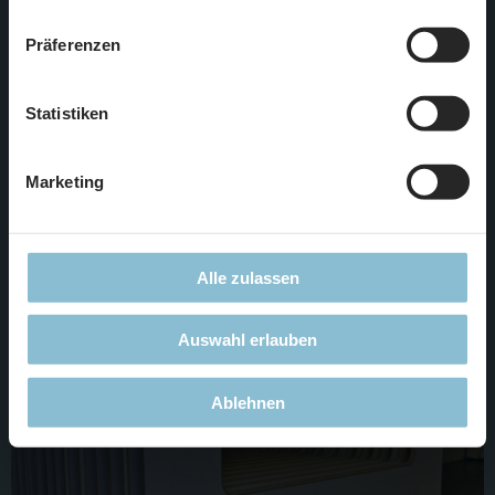
zustimmen, beschränken wir uns auf die technisch
Präferenzen
notwendigen Cookies. Weitere Informationen finden Sie in
unserer
Datenschutzerklärung
.
Während noch an der neuen Werkstatt gebaut wird, geht in
Statistiken
der alten Werkstatt der Betrieb wie gewohnt weiter. Hier
werden derzeit die neuen Steuerungen für die
Marketing
Lüftungsanlage dahingehend überprüft, ob auch alles richtig
verkabelt ist. Vielleicht entdecken Sie ja auch einen der
kleinen Fehler, die von den Kollegen hinterlassen wurden.
Alle zulassen
Auswahl erlauben
Ablehnen