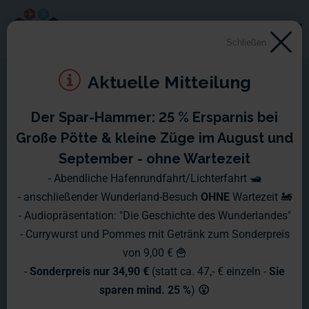
Schließen
Aktuelle Mitteilung
Der Spar-Hammer: 25 % Ersparnis bei
Montag 18. Februar 2013 -
Große Pötte & kleine Züge im August und
Sonntag 24. Februar 2013
September - ohne Wartezeit
- Abendliche Hafenrundfahrt/Lichterfahrt 🛥️
Zum Anfang der Woche - wie gewohnt - ein neuer
- anschließender Wunderland-Besuch
OHNE
Wartezeit 🚂
Wochenbericht.
- Audiopräsentation: "Die Geschichte des Wunderlandes"
- Currywurst und Pommes mit Getränk zum Sonderpreis
von 9,00 € 🍟
-
Sonderpreis nur 34,90 €
(statt ca. 47,- € einzeln -
Sie
sparen mind. 25 %
)
😮