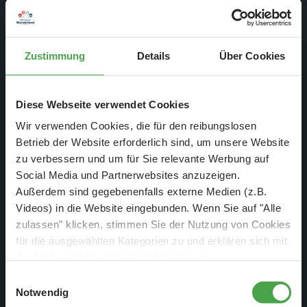
Zustimmung
Details
Über Cookies
Im Bereich der neuen Werkstätten für die Mechatroniker ist in
Diese Webseite verwendet Cookies
den letzten Tagen weiter gearbeitet worden. Die Büros sind
schon bezugsfertig und am Tresen arbeiten wir fleißig!
Wir verwenden Cookies, die für den reibungslosen
Betrieb der Website erforderlich sind, um unsere Website
zu verbessern und um für Sie relevante Werbung auf
Social Media und Partnerwebsites anzuzeigen.
Außerdem sind gegebenenfalls externe Medien (z.B.
Videos) in die Website eingebunden. Wenn Sie auf "Alle
zulassen" klicken, stimmen Sie der Nutzung von Cookies
für die ausgewählten Kategorien zu und erklären sich mit
der hierbei erfolgenden Verarbeitung von
personenbezogenen Daten einverstanden. Sie können
Einwilligungsauswahl
diese Einstellungen jederzeit über die Schaltfläche
Notwendig
„
Cookie-Einstellungen
“ ändern. Falls Sie nicht