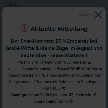
Schließen
Aktuelle Mitteilung
Der Spar-Hammer: 25 % Ersparnis bei
Montag 7. Januar 2013 -
Große Pötte & kleine Züge im August und
Sonntag 13. Januar 2013
September - ohne Wartezeit
- Abendliche Hafenrundfahrt/Lichterfahrt 🛥️
Auf unserer großen Baustelle, dem Umbau des alten Bistro-
- anschließender Wunderland-Besuch
OHNE
Wartezeit 🚂
Bereiches, sind weitere Fortschritte zu sehen und auch das U-
- Audiopräsentation: "Die Geschichte des Wunderlandes"
Bahn-Betriebswerk im Hamburg-Abschnitt geht weiter.
- Currywurst und Pommes mit Getränk zum Sonderpreis
von 9,00 € 🍟
-
Sonderpreis nur 34,90 €
(statt ca. 47,- € einzeln -
Sie
sparen mind. 25 %
)
😮