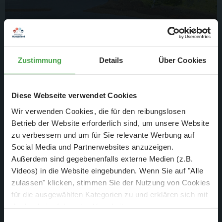
Zustimmung
Details
Über Cookies
Auf der Fläche des U-Bahn-Betriebswerkes im Hamburg-
Abschnitt wurde in den letzten Tagen auch weiter gearbeitet.
Damit die neue Fläche des U-Bahn-BWs eingebaut werden
Diese Webseite verwendet Cookies
kann, müssen erst einmal die Straßen und die anliegenden
Wir verwenden Cookies, die für den reibungslosen
Flächen modernisiert bzw. neu aufgebaut werden.
Betrieb der Website erforderlich sind, um unsere Website
zu verbessern und um für Sie relevante Werbung auf
Social Media und Partnerwebsites anzuzeigen.
Außerdem sind gegebenenfalls externe Medien (z.B.
Videos) in die Website eingebunden. Wenn Sie auf "Alle
zulassen" klicken, stimmen Sie der Nutzung von Cookies
für die ausgewählten Kategorien zu und erklären sich mit
der hierbei erfolgenden Verarbeitung von
personenbezogenen Daten einverstanden. Sie können
Einwilligungsauswahl