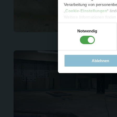
Verarbeitung von personenbez
- 
„
Cookie-Einstellungen
“ änd
-
Sonde
Weitere Informationen finden
Einwilligungsauswahl
Notwendig
Ablehnen