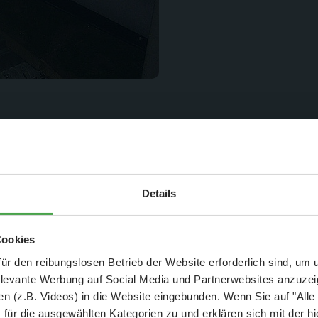
Zum Glück nie wirklich 
schnell und fachgerecht 
Aktuelle Mitteilung
Details
er: 25 % Ersparnis bei Große Pötte & kleine 
Cookies
und September - ohne Wartezeit
ür den reibungslosen Betrieb der Website erforderlich sind, um
elevante Werbung auf Social Media und Partnerwebsites anzuze
- Abendliche Hafenrundfahrt/Lichterfahrt 🛥️
n (z.B. Videos) in die Website eingebunden. Wenn Sie auf "Alle
- anschließender Wunderland-Besuch
OHNE
Wartezeit 🚂
für die ausgewählten Kategorien zu und erklären sich mit der hi