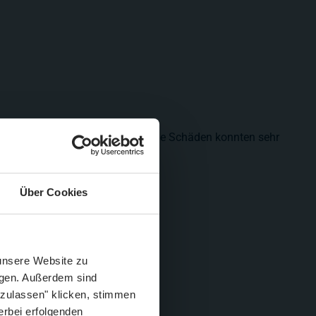
schlimmes oder gefährliches. Viele Schäden konnten sehr
repariert werden.
Über Cookies
Schließen
Züge im August
 unsere Website zu
igen. Außerdem sind
 zulassen" klicken, stimmen
erbei erfolgenden