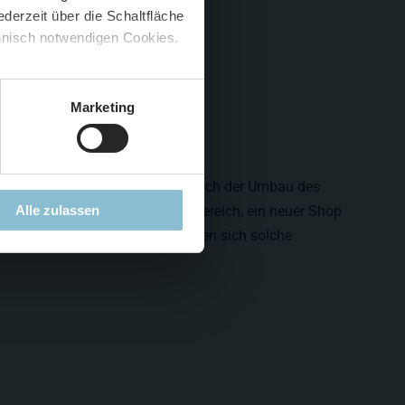
derzeit über die Schaltfläche
 🍟
chnisch notwendigen Cookies.
5 %
)
😮
Marketing
ten Projekte war und ist immer noch der Umbau des
Alle zulassen
en ein komplett neuer Eingangsbereich, ein neuer Shop
nerhalb kürzester Zeit verwandelten sich solche