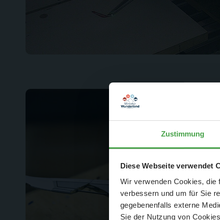
Zustimmung
Der Spar-Hamm
Diese Webseite verwendet 
Wir verwenden Cookies, die f
verbessern und um für Sie r
gegebenenfalls externe Medie
Sie der Nutzung von Cookies 