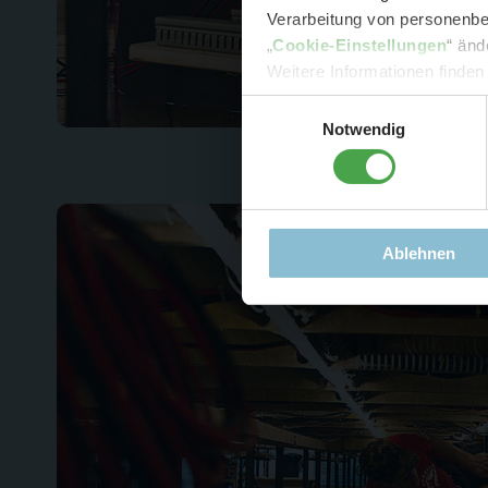
Verarbeitung von personenbez
- 
„
Cookie-Einstellungen
“ änd
-
Sonde
Weitere Informationen finden
Einwilligungsauswahl
Notwendig
Ablehnen