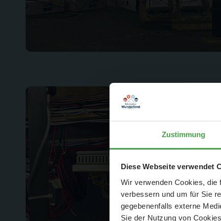
Zustimmung
Der Spar-Hamm
Diese Webseite verwendet 
Wir verwenden Cookies, die f
verbessern und um für Sie r
gegebenenfalls externe Medie
Sie der Nutzung von Cookies 