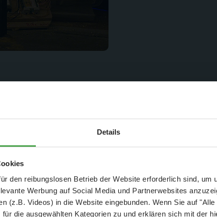
Auch die Rückmeldung de
Aktuelle Mitteilung
Details
er: 25 % Ersparnis bei Große Pötte & kleine 
Cookies
und September - ohne Wartezeit
ür den reibungslosen Betrieb der Website erforderlich sind, um
elevante Werbung auf Social Media und Partnerwebsites anzuze
- Abendliche Hafenrundfahrt/Lichterfahrt 🛥️
n (z.B. Videos) in die Website eingebunden. Wenn Sie auf "Alle
- anschließender Wunderland-Besuch
OHNE
Wartezeit 🚂
für die ausgewählten Kategorien zu und erklären sich mit der hi