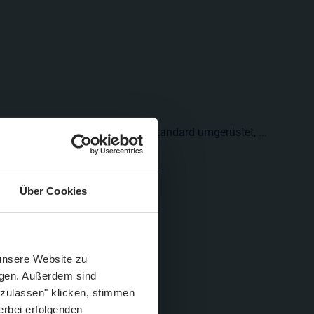
r Gleise wird auf den Miwula-Standard umgerüstet, ...
Über Cookies
Schließen
Züge im August
 unsere Website zu
igen. Außerdem sind
 zulassen" klicken, stimmen
erbei erfolgenden