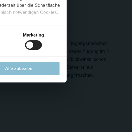
derzeit über die Schaltfläche
 🍟
chnisch notwendigen Cookies.
5 %
)
😮
Marketing
 Woche über den Umbau des alten Eingangsbereiches
 wir uns diese Woche wieder dem neuen Zugang im 2.
cht 575 zeigten wir Ihnen diesen Blickwinkel schon
h die Wand auf der linken Seite. Diese ist nun
Alle zulassen
wir können einen kleinen "Rundgang" machen.