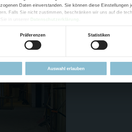
- Audiopräsentation: "Die Geschichte des Wunderlandes"
ogenen Daten einverstanden. Sie können diese Einstellungen je
Currywurst und Pommes mit Getränk zum Sonderpreis von 9,00 €
ern. Falls Sie nicht zustimmen, beschränken wir uns auf die te
rpreis nur 34,90 €
(statt ca. 47,- € einzeln -
Sie sparen mind. 2
 Sie in unserer
Datenschutzerklärung
.
DER TIPP für die Ferien und Feiertagswochenenden! 😎👍
Präferenzen
Statistiken
Nachdem in der letzten
Mehr erfahren
berichtet wurde, wenden
Boden zu. Im Wochenberi
einmal, nur stand da noc
Auswahl erlauben
abgerissen worden und 