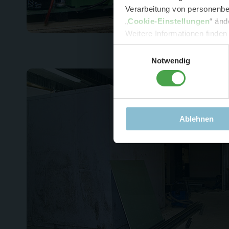
Verarbeitung von personenbez
- 
„
Cookie-Einstellungen
“ änd
-
Sonde
Weitere Informationen finden
Einwilligungsauswahl
Notwendig
Ablehnen