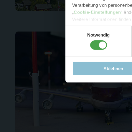
Verarbeitung von personenbez
- 
„
Cookie-Einstellungen
“ änd
-
Sonde
Weitere Informationen finden
Einwilligungsauswahl
Notwendig
Ablehnen