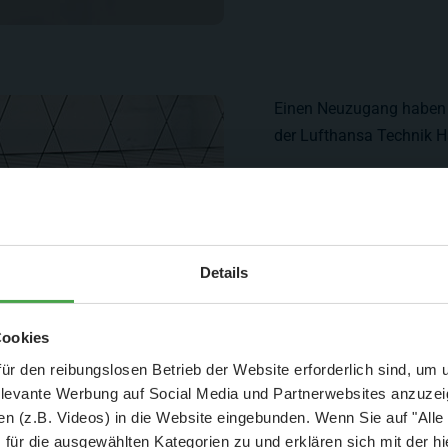
Einen Neuzugang haben w
der Lufthansa Technik Ha
Aktuelle Mitteilung
Details
er: 25 % Ersparnis bei Große Pötte & kleine 
Cookies
und September - ohne Wartezeit
ür den reibungslosen Betrieb der Website erforderlich sind, um
elevante Werbung auf Social Media und Partnerwebsites anzuze
- Abendliche Hafenrundfahrt/Lichterfahrt 🛥️
n (z.B. Videos) in die Website eingebunden. Wenn Sie auf "Alle
- anschließender Wunderland-Besuch
OHNE
Wartezeit 🚂
für die ausgewählten Kategorien zu und erklären sich mit der hi