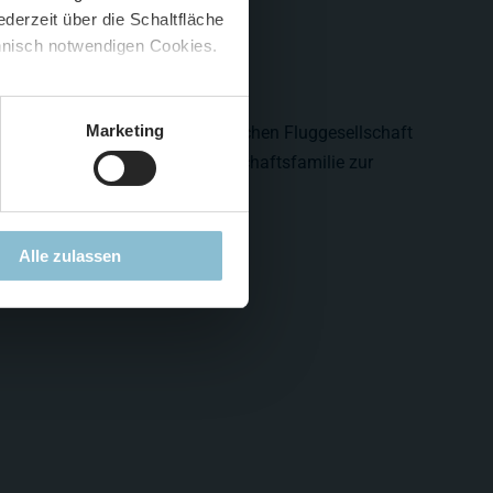
derzeit über die Schaltfläche
 🍟
chnisch notwendigen Cookies.
5 %
)
😮
Marketing
m Original zur Flotte der katarischen Fluggesellschaft
teht der Regierung und der Herrschaftsfamilie zur
Alle zulassen