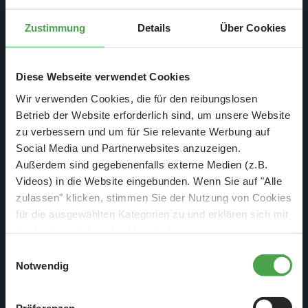
Zustimmung
Details
Über Cookies
Diese Webseite verwendet Cookies
...diese neue Halle ersetzt. Einige Arbeiten müssen allerdings
Wir verwenden Cookies, die für den reibungslosen
noch an dieser Halle erledigt werden, wie zum Beispiel der
Betrieb der Website erforderlich sind, um unsere Website
Einbau der Beleuchtung. Damit die Elektroniker wissen, wo
zu verbessern und um für Sie relevante Werbung auf
sie die Außenbeleuchtung installieren sollen, sind die Stellen
Social Media und Partnerwebsites anzuzeigen.
mit den grünen Punkten markiert worden.
Außerdem sind gegebenenfalls externe Medien (z.B.
Videos) in die Website eingebunden. Wenn Sie auf "Alle
zulassen" klicken, stimmen Sie der Nutzung von Cookies
für die ausgewählten Kategorien zu und erklären sich mit
der hierbei erfolgenden Verarbeitung von
personenbezogenen Daten einverstanden. Sie können
Einwilligungsauswahl
diese Einstellungen jederzeit über die Schaltfläche
Notwendig
„
Cookie-Einstellungen
“ ändern. Falls Sie nicht
zustimmen, beschränken wir uns auf die technisch
Präferenzen