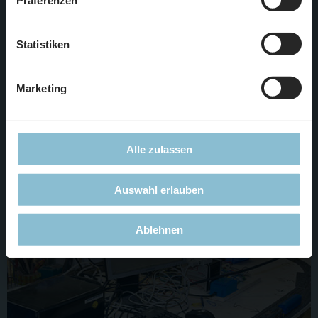
notwendigen Cookies. Weitere Informationen finden Sie in
unserer
Datenschutzerklärung
.
Statistiken
Marketing
Da in diese Halle wieder Züge ein- und ausfahren sollen, ist
das Dach abnehmbar, sodass man an havarierte Züge auch
noch heran kommt.
Alle zulassen
Auswahl erlauben
Ablehnen