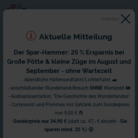
Schließen
Aktuelle Mitteilung
Der Spar-Hammer: 25 % Ersparnis bei
Montag, 18.07. - Sonntag,
Große Pötte & kleine Züge im August und
24.07.2011
September - ohne Wartezeit
- Abendliche Hafenrundfahrt/Lichterfahrt 🛥️
Auch in der letzten Woche wurde weiter an der "Renovierung"
- anschließender Wunderland-Besuch
OHNE
Wartezeit 🚂
der älteren Bauabschnitte gearbeitet.
- Audiopräsentation: "Die Geschichte des Wunderlandes"
- Currywurst und Pommes mit Getränk zum Sonderpreis
von 9,00 € 🍟
-
Sonderpreis nur 34,90 €
(statt ca. 47,- € einzeln -
Sie
sparen mind. 25 %
)
😮