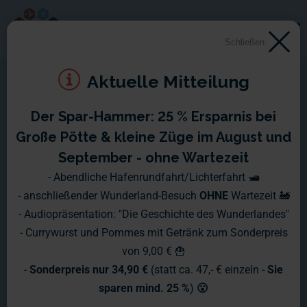
Schließen
Aktuelle Mitteilung
Der Spar-Hammer: 25 % Ersparnis bei
Montag 11. April 2011 -
Große Pötte & kleine Züge im August und
Sonntag 17. April 2011
September - ohne Wartezeit
- Abendliche Hafenrundfahrt/Lichterfahrt 🛥️
T- 17 Tage bis zur Eröffnung. Man könnte denken das es
- anschließender Wunderland-Besuch
OHNE
Wartezeit 🚂
jetzt so langsam hektisch wird. Schaut man sich dann aber
- Audiopräsentation: "Die Geschichte des Wunderlandes"
die Bilder an, könnte man fast denken, dass wir schon
- Currywurst und Pommes mit Getränk zum Sonderpreis
nächste Woche eröffnen könnten.
von 9,00 € 🍟
-
Sonderpreis nur 34,90 €
(statt ca. 47,- € einzeln -
Sie
sparen mind. 25 %
)
😮