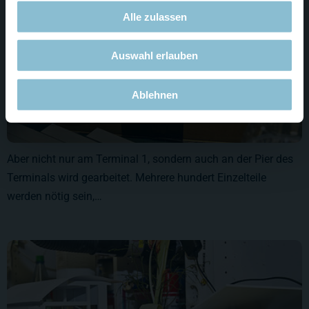
Alle zulassen
Auswahl erlauben
Ablehnen
Aber nicht nur am Terminal 1, sondern auch an der Pier des
Terminals wird gearbeitet. Mehrere hundert Einzelteile
werden nötig sein,…