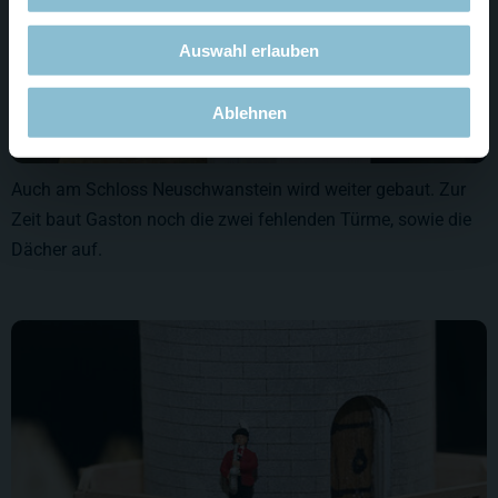
Auswahl erlauben
Ablehnen
Auch am Schloss Neuschwanstein wird weiter gebaut. Zur
Zeit baut Gaston noch die zwei fehlenden Türme, sowie die
Dächer auf.