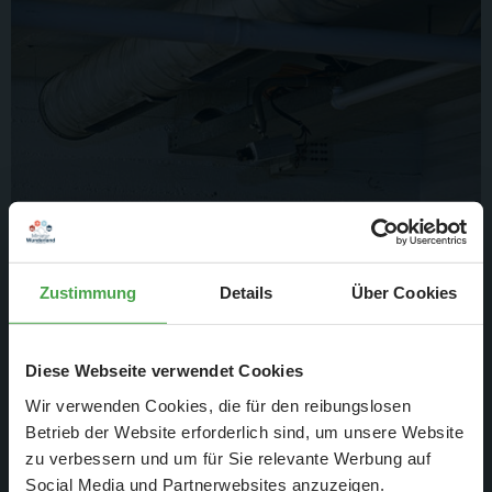
Zustimmung
Details
Über Cookies
Da nun die Staubschutzwand nicht mehr vorhanden ist,
musste auch die Webcam umgehängt werden.
Diese Webseite verwendet Cookies
Wir verwenden Cookies, die für den reibungslosen
Betrieb der Website erforderlich sind, um unsere Website
zu verbessern und um für Sie relevante Werbung auf
Social Media und Partnerwebsites anzuzeigen.