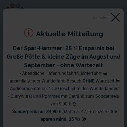
Schließen
Aktuelle Mitteilung
Der Spar-Hammer: 25 % Ersparnis bei
Montag 4. April 2011 -
Große Pötte & kleine Züge im August und
Sonntag 10. April 2011
September - ohne Wartezeit
- Abendliche Hafenrundfahrt/Lichterfahrt 🛥️
In der letzten Woche hat sich wieder eine Menge getan. In
- anschließender Wunderland-Besuch
OHNE
Wartezeit 🚂
vielen Bereichen wird nach wie vor an den vielen kleinen
- Audiopräsentation: "Die Geschichte des Wunderlandes"
Details des Flughafens gearbeitet, damit pünktlich zur
- Currywurst und Pommes mit Getränk zum Sonderpreis
Eröffnung alles fertig gestellt ist.
von 9,00 € 🍟
-
Sonderpreis nur 34,90 €
(statt ca. 47,- € einzeln -
Sie
sparen mind. 25 %
)
😮