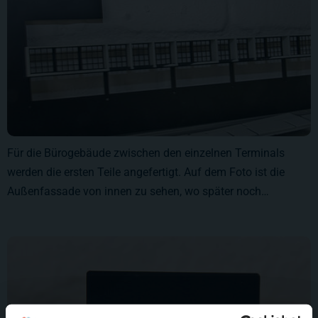
Für die Bürogebäude zwischen den einzelnen Terminals
werden die ersten Teile angefertigt. Auf dem Foto ist die
Außenfassade von innen zu sehen, wo später noch…