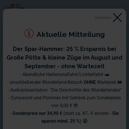
Schließen
Aktuelle Mitteilung
Der Spar-Hammer: 25 % Ersparnis bei
Montag, 21.02.2011, bis
Große Pötte & kleine Züge im August und
Sonntag, 27.02.2011
September - ohne Wartezeit
- Abendliche Hafenrundfahrt/Lichterfahrt 🛥️
Optisch hat sich in der letzten Woche eine Menge am
- anschließender Wunderland-Besuch
OHNE
Wartezeit 🚂
Flughafen getan. Bevor wir Ihnen aber davon ein paar Bilder
- Audiopräsentation: "Die Geschichte des Wunderlandes"
zeigen, werfen wir erst einmal einen Blick in unsere
- Currywurst und Pommes mit Getränk zum Sonderpreis
Werkstätten.
von 9,00 € 🍟
-
Sonderpreis nur 34,90 €
(statt ca. 47,- € einzeln -
Sie
sparen mind. 25 %
)
😮