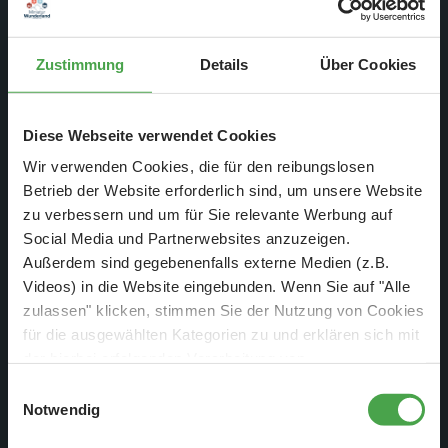
Zustimmung
Details
Über Cookies
Diese Webseite verwendet Cookies
Wir verwenden Cookies, die für den reibungslosen
… die Fenster eingebaut werden.
Betrieb der Website erforderlich sind, um unsere Website
zu verbessern und um für Sie relevante Werbung auf
Social Media und Partnerwebsites anzuzeigen.
Außerdem sind gegebenenfalls externe Medien (z.B.
Videos) in die Website eingebunden. Wenn Sie auf "Alle
zulassen" klicken, stimmen Sie der Nutzung von Cookies
für die ausgewählten Kategorien zu und erklären sich mit
der hierbei erfolgenden Verarbeitung von
personenbezogenen Daten einverstanden. Sie können
Einwilligungsauswahl
diese Einstellungen jederzeit über die Schaltfläche
Notwendig
„
Cookie-Einstellungen
“ ändern. Falls Sie nicht