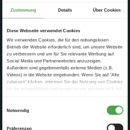
Zustimmung
Details
Über Cookies
Diese Webseite verwendet Cookies
Wir verwenden Cookies, die für den reibungslosen
Betrieb der Website erforderlich sind, um unsere Website
zu verbessern und um für Sie relevante Werbung auf
Social Media und Partnerwebsites anzuzeigen.
Außerdem sind gegebenenfalls externe Medien (z.B.
Videos) in die Website eingebunden. Wenn Sie auf "Alle
Die Straße zum Abflugbereich der Terminals liegt derzeit
zulassen" klicken, stimmen Sie der Nutzung von Cookies
umgedreht in unseren Werkstätten. Grund dafür ist die
für die ausgewählten Kategorien zu und erklären sich mit
Straßenbeleuchtung,…
der hierbei erfolgenden Verarbeitung von
personenbezogenen Daten einverstanden. Sie können
Einwilligungsauswahl
diese Einstellungen jederzeit über die Schaltfläche
Notwendig
„
Cookie-Einstellungen
“ ändern. Falls Sie nicht
zustimmen, beschränken wir uns auf die technisch
Präferenzen