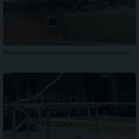
Die Hauptsache ist, dass alles dafür richtig festgeklebt ist!