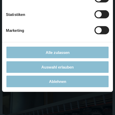
notwendigen Cookies. Weitere Informationen finden Sie in
unserer
Datenschutzerklärung
.
Statistiken
Marketing
Alle zulassen
…die derzeit an der Unterseite für die darunter liegende
Auswahl erlauben
Straße installiert wird.
Ablehnen