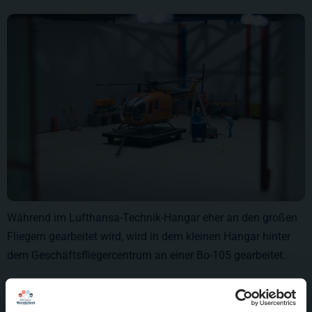
Während im Lufthansa-Technik-Hangar eher an den großen
Fliegern gearbeitet wird, wird in dem kleinen Hangar hinter
dem Geschäftsfliegercentrum an einer Bo-105 gearbeitet.