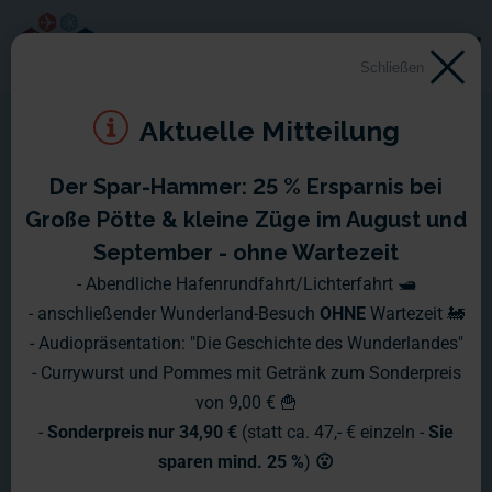
Schließen
Aktuelle Mitteilung
Der Spar-Hammer: 25 % Ersparnis bei
Montag, 24.01.2011, bis
Große Pötte & kleine Züge im August und
Sonntag, 30.01.2011
September - ohne Wartezeit
- Abendliche Hafenrundfahrt/Lichterfahrt 🛥️
Die Arbeiten im Flughafen-Abschnitt werden immer weiter
- anschließender Wunderland-Besuch
OHNE
Wartezeit 🚂
voran getrieben und es stehen nun immer mehr die kleinen
- Audiopräsentation: "Die Geschichte des Wunderlandes"
Details im Vordergrund.
- Currywurst und Pommes mit Getränk zum Sonderpreis
von 9,00 € 🍟
-
Sonderpreis nur 34,90 €
(statt ca. 47,- € einzeln -
Sie
sparen mind. 25 %
)
😮