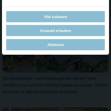
Alle zulassen
Auswahl erlauben
Ablehnen
Die Entwicklungs- und Forschungshalle von der Firma
Heinkel ist nun an ihrem Standort eingebaut worden. Derzeit
wird noch an den letzten Details gearbeitet.