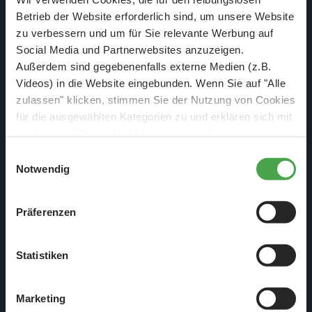
Betrieb der Website erforderlich sind, um unsere Website
Auch ein weiteres Bodenradar wurde nun aufgebaut.
zu verbessern und um für Sie relevante Werbung auf
Social Media und Partnerwebsites anzuzeigen.
Außerdem sind gegebenenfalls externe Medien (z.B.
Videos) in die Website eingebunden. Wenn Sie auf "Alle
zulassen" klicken, stimmen Sie der Nutzung von Cookies
für die ausgewählten Kategorien zu und erklären sich mit
der hierbei erfolgenden Verarbeitung von
personenbezogenen Daten einverstanden. Sie können
Einwilligungsauswahl
diese Einstellungen jederzeit über die Schaltfläche
Notwendig
„
Cookie-Einstellungen
“ ändern. Falls Sie nicht
zustimmen, beschränken wir uns auf die technisch
Präferenzen
notwendigen Cookies. Weitere Informationen finden Sie in
unserer
Datenschutzerklärung
.
Statistiken
Auch wieder auf der Anlage zu finden, ist das Gebäude der
Flughafenfeuerwehr.
Marketing