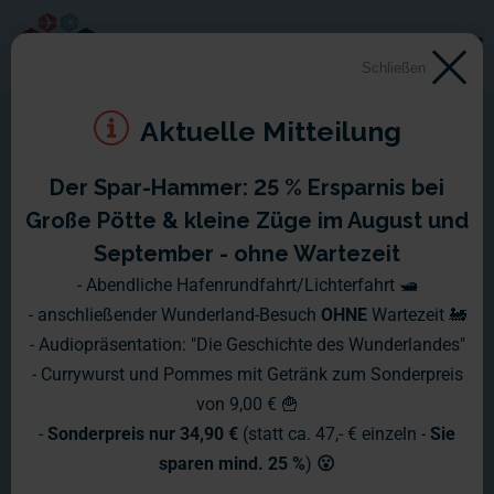
Schließen
Aktuelle Mitteilung
Der Spar-Hammer: 25 % Ersparnis bei
Montag, 01.11. - Sonntag,
Große Pötte & kleine Züge im August und
07.11.2010
September - ohne Wartezeit
- Abendliche Hafenrundfahrt/Lichterfahrt 🛥️
So langsam könnte man das Gefühl bekommen, dass der
- anschließender Wunderland-Besuch
OHNE
Wartezeit 🚂
Modellbau einen kleinen Zwischensprint einlegt. Immer mehr
- Audiopräsentation: "Die Geschichte des Wunderlandes"
Baustellen werden nach und nach fertig.
- Currywurst und Pommes mit Getränk zum Sonderpreis
von 9,00 € 🍟
-
Sonderpreis nur 34,90 €
(statt ca. 47,- € einzeln -
Sie
sparen mind. 25 %
)
😮