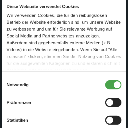
Diese Webseite verwendet Cookies
Nicht nur die Markierungen sind sehr aufwendig, sondern
auch die Alterung des Vorfeldes. Aber Risse, Sprünge und
Wir verwenden Cookies, die für den reibungslosen
Betrieb der Website erforderlich sind, um unsere Website
unterschiedliche Farbverläufe gehören zu einem
zu verbessern und um für Sie relevante Werbung auf
Betonvorfeld einfach dazu.
Social Media und Partnerwebsites anzuzeigen.
Außerdem sind gegebenenfalls externe Medien (z.B.
Videos) in die Website eingebunden. Wenn Sie auf "Alle
zulassen" klicken, stimmen Sie der Nutzung von Cookies
für die ausgewählten Kategorien zu und erklären sich mit
der hierbei erfolgenden Verarbeitung von
personenbezogenen Daten einverstanden. Sie können
Einwilligungsauswahl
diese Einstellungen jederzeit über die Schaltfläche
Notwendig
„
Cookie-Einstellungen
“ ändern. Falls Sie nicht
zustimmen, beschränken wir uns auf die technisch
Präferenzen
notwendigen Cookies. Weitere Informationen finden Sie in
unserer
Datenschutzerklärung
.
Statistiken