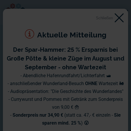
Schließen
Aktuelle Mitteilung
Der Spar-Hammer: 25 % Ersparnis bei
Montag, 02.08. - Sonntag,
Große Pötte & kleine Züge im August und
08.08.2010
September - ohne Wartezeit
- Abendliche Hafenrundfahrt/Lichterfahrt 🛥️
Auf in eine neue Woche, natürlich wieder mit einem neuen
- anschließender Wunderland-Besuch
OHNE
Wartezeit 🚂
Wochenbericht aus dem Miniatur Wunderland.
- Audiopräsentation: "Die Geschichte des Wunderlandes"
- Currywurst und Pommes mit Getränk zum Sonderpreis
von 9,00 € 🍟
-
Sonderpreis nur 34,90 €
(statt ca. 47,- € einzeln -
Sie
sparen mind. 25 %
)
😮