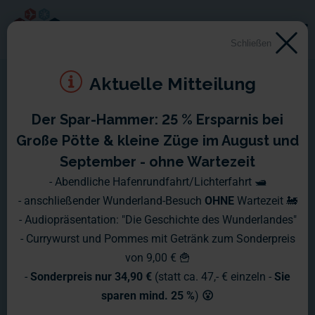
Schließen
Aktuelle Mitteilung
Der Spar-Hammer: 25 % Ersparnis bei
Montag, 26.07. - Sonntag,
Große Pötte & kleine Züge im August und
01.08.2010
September - ohne Wartezeit
- Abendliche Hafenrundfahrt/Lichterfahrt 🛥️
Auch die letzte Woche war wieder von viel Detailarbeit
- anschließender Wunderland-Besuch
OHNE
Wartezeit 🚂
geprägt. Sowohl Technik als auch Modellbau widmen sich
- Audiopräsentation: "Die Geschichte des Wunderlandes"
immer mehr den Feinarbeiten.
- Currywurst und Pommes mit Getränk zum Sonderpreis
von 9,00 € 🍟
-
Sonderpreis nur 34,90 €
(statt ca. 47,- € einzeln -
Sie
sparen mind. 25 %
)
😮