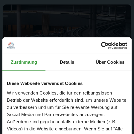
Zustimmung
Details
Über Cookies
Diese Webseite verwendet Cookies
In der letzten Woche ist ein weiteres Detail im
Wir verwenden Cookies, die für den reibungslosen
Flughafenbereich eingebaut worden, welches der Realität der
Betrieb der Website erforderlich sind, um unsere Website
zu verbessern und um für Sie relevante Werbung auf
Modellbauer und Techniker entspricht. Auf einmal
Social Media und Partnerwebsites anzuzeigen.
verschwinden…
Außerdem sind gegebenenfalls externe Medien (z.B.
Videos) in die Website eingebunden. Wenn Sie auf "Alle