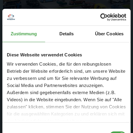
Am Baumarkt wurde in der letzten Woche der gesamte
Zustimmung
Details
Über Cookies
Parkplatz mit vielen kleinen witzigen Details ausgestaltet.
Diese Webseite verwendet Cookies
Wir verwenden Cookies, die für den reibungslosen
Betrieb der Website erforderlich sind, um unsere Website
zu verbessern und um für Sie relevante Werbung auf
Social Media und Partnerwebsites anzuzeigen.
Außerdem sind gegebenenfalls externe Medien (z.B.
Videos) in die Website eingebunden. Wenn Sie auf "Alle
zulassen" klicken, stimmen Sie der Nutzung von Cookies
für die ausgewählten Kategorien zu und erklären sich mit
der hierbei erfolgenden Verarbeitung von
personenbezogenen Daten einverstanden. Sie können
Einwilligungsauswahl