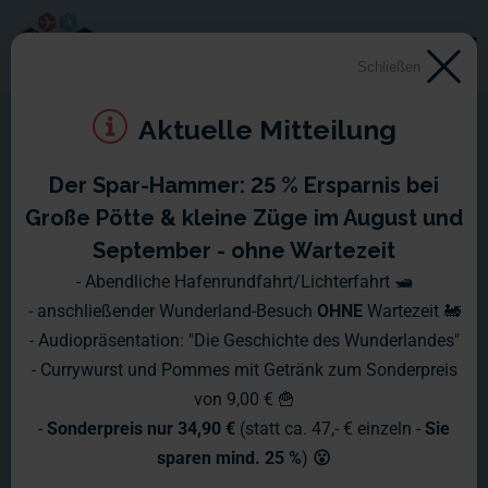
Schließen
Aktuelle Mitteilung
Der Spar-Hammer: 25 % Ersparnis bei
Montag, 19.07. - Sonntag,
Große Pötte & kleine Züge im August und
25.07.2010
September - ohne Wartezeit
- Abendliche Hafenrundfahrt/Lichterfahrt 🛥️
Mittlerweile sind die Fortschritte am Flughafen deutlich zu
- anschließender Wunderland-Besuch
OHNE
Wartezeit 🚂
erkennen.
- Audiopräsentation: "Die Geschichte des Wunderlandes"
- Currywurst und Pommes mit Getränk zum Sonderpreis
von 9,00 € 🍟
-
Sonderpreis nur 34,90 €
(statt ca. 47,- € einzeln -
Sie
sparen mind. 25 %
)
😮