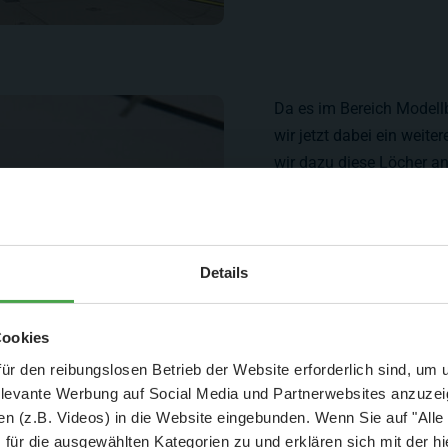
Da es im Bereich Modellb
wir jetzt dabei ein weite
wir dazu diese Löcher an
werden die 25 Lautspreche
Geräuschkulisse sorgen
Aktuelle Mitteilung
Details
er: 25 % Ersparnis bei Große Pötte & kleine 
Cookies
und September - ohne Wartezeit
ür den reibungslosen Betrieb der Website erforderlich sind, um
elevante Werbung auf Social Media und Partnerwebsites anzuze
- Abendliche Hafenrundfahrt/Lichterfahrt 🛥️
n (z.B. Videos) in die Website eingebunden. Wenn Sie auf "Alle
- anschließender Wunderland-Besuch
OHNE
Wartezeit 🚂
für die ausgewählten Kategorien zu und erklären sich mit der hi