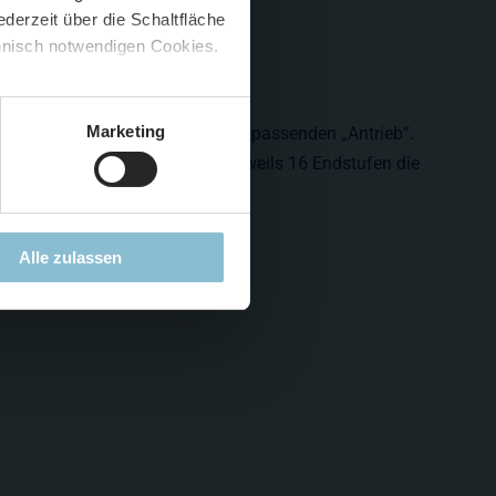
derzeit über die Schaltfläche
 🍟
chnisch notwendigen Cookies.
5 %
)
😮
Marketing
ür solche Lautsprecher auch den passenden „Antrieb“.
iese Einschübe auf, in denen jeweils 16 Endstufen die
Alle zulassen