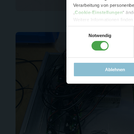
Verarbeitung von personenbez
- 
„
Cookie-Einstellungen
“ änd
-
Sonde
Weitere Informationen finden
Einwilligungsauswahl
Notwendig
Ablehnen