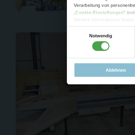
Verarbeitung von personenbez
- 
„
Cookie-Einstellungen
“ änd
-
Sonde
Weitere Informationen finden
Einwilligungsauswahl
Notwendig
Ablehnen