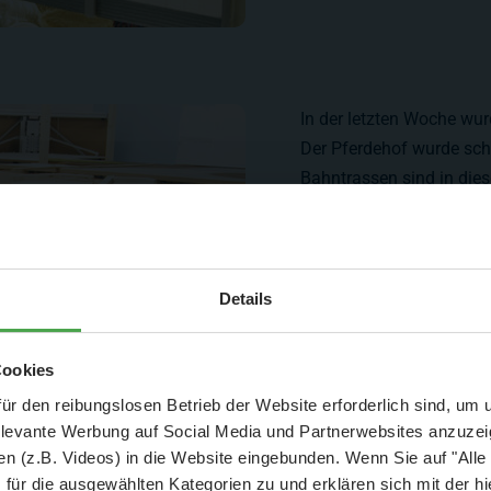
In der letzten Woche wur
Der Pferdehof wurde scho
Bahntrassen sind in die
Aktuelle Mitteilung
Details
er: 25 % Ersparnis bei Große Pötte & kleine 
Cookies
und September - ohne Wartezeit
ür den reibungslosen Betrieb der Website erforderlich sind, um
elevante Werbung auf Social Media und Partnerwebsites anzuze
- Abendliche Hafenrundfahrt/Lichterfahrt 🛥️
n (z.B. Videos) in die Website eingebunden. Wenn Sie auf "Alle
- anschließender Wunderland-Besuch
OHNE
Wartezeit 🚂
für die ausgewählten Kategorien zu und erklären sich mit der hi