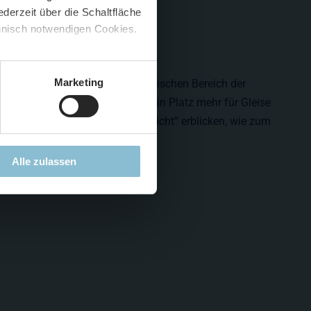
derzeit über die Schaltfläche
 🍟
chnisch notwendigen Cookies.
5 %
)
😮
Marketing
nte wird vorwiegend im unterirdischen Bereich der
 überirdischen Bereich nahezu kein Platz mehr für Gleise
llen werden die Züge das „Tageslicht“ erblicken, wie zum
argo Bereich.
Alle zulassen