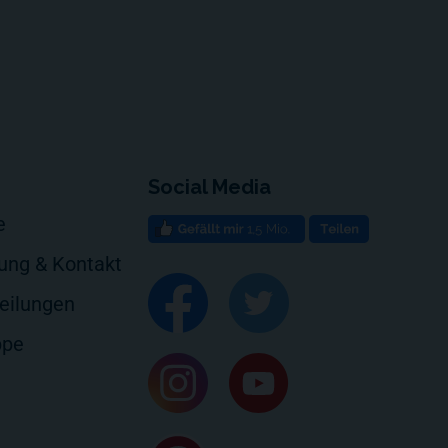
Social Media
e
rung & Kontakt
eilungen
ppe