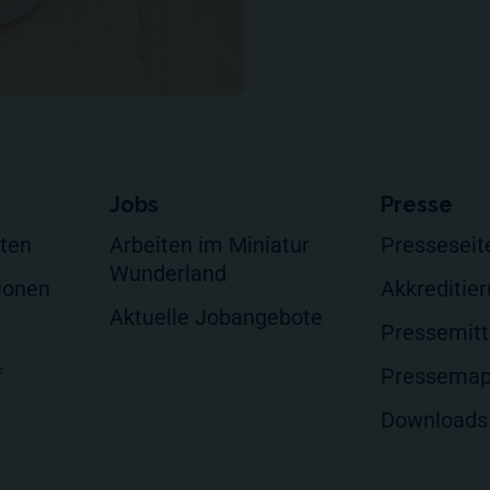
Jobs
Presse
lten
Arbeiten im Miniatur
Presseseit
Wunderland
ionen
Akkreditie
Aktuelle Jobangebote
Pressemitt
f
Pressema
Downloads