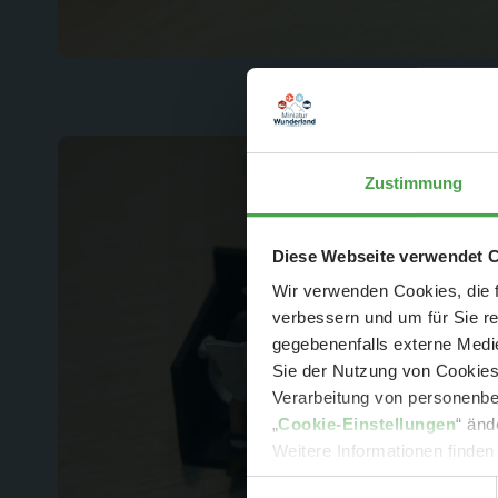
Zustimmung
Der Spar-Hamm
Diese Webseite verwendet 
Wir verwenden Cookies, die f
verbessern und um für Sie r
gegebenenfalls externe Medie
Sie der Nutzung von Cookies 
Verarbeitung von personenbez
- 
„
Cookie-Einstellungen
“ änd
-
Sonde
Weitere Informationen finden
Einwilligungsauswahl