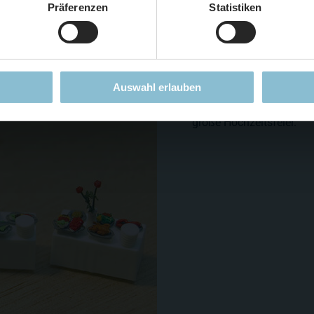
Präferenzen
Statistiken
Mehr erfahren
Auswahl erlauben
...oder auch ein großes B
große Hochzeitsfeier.