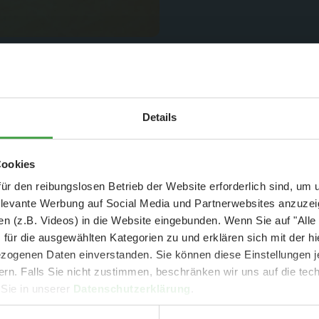
An den Details für die Kl
Aktuelle Mitteilung
entstehen zum Beispiel o
Details
er: 25 % Ersparnis bei Große Pötte & kleine 
Cookies
und September - ohne Wartezeit
ür den reibungslosen Betrieb der Website erforderlich sind, um
elevante Werbung auf Social Media und Partnerwebsites anzuze
- Abendliche Hafenrundfahrt/Lichterfahrt 🛥️
n (z.B. Videos) in die Website eingebunden. Wenn Sie auf "Alle
- anschließender Wunderland-Besuch
OHNE
Wartezeit 🚂
für die ausgewählten Kategorien zu und erklären sich mit der hi
- Audiopräsentation: "Die Geschichte des Wunderlandes"
ogenen Daten einverstanden. Sie können diese Einstellungen je
Currywurst und Pommes mit Getränk zum Sonderpreis von 9,00 €
ern. Falls Sie nicht zustimmen, beschränken wir uns auf die te
rpreis nur 34,90 €
(statt ca. 47,- € einzeln -
Sie sparen mind. 2
 Sie in unserer
Datenschutzerklärung
.
DER TIPP für die Ferien und Feiertagswochenenden! 😎👍