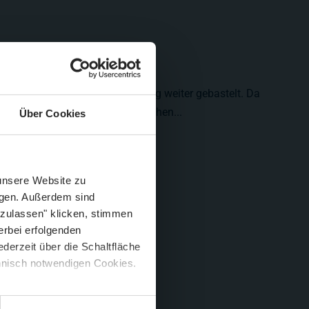
eingartensiedlung wird auch eifrig weiter gebastelt. Da
ffene Klohäuschen, Freiluftduschen...
Über Cookies
Schließen
Züge im August
 unsere Website zu
igen. Außerdem sind
 zulassen" klicken, stimmen
erbei erfolgenden
derzeit über die Schaltfläche
 🍟
chnisch notwendigen Cookies.
5 %
)
😮