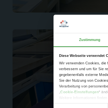
Zustimmung
Der Spar-Hamm
Diese Webseite verwendet 
Wir verwenden Cookies, die f
verbessern und um für Sie r
gegebenenfalls externe Medie
Sie der Nutzung von Cookies 
Verarbeitung von personenbez
- 
„
Cookie-Einstellungen
“ änd
-
Sonde
Weitere Informationen finden
Einwilligungsauswahl