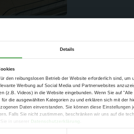
Nach vielen Tests und D
Aktuelle Mitteilung
nun mit dem Ausbau beg
Details
an den Wänden verschwin
Anschliessend wird Chris
er: 25 % Ersparnis bei Große Pötte & kleine 
Cookies
Aktionen ausgestattet w
und September - ohne Wartezeit
ür den reibungslosen Betrieb der Website erforderlich sind, um
elevante Werbung auf Social Media und Partnerwebsites anzuze
- Abendliche Hafenrundfahrt/Lichterfahrt 🛥️
n (z.B. Videos) in die Website eingebunden. Wenn Sie auf "Alle
- anschließender Wunderland-Besuch
OHNE
Wartezeit 🚂
für die ausgewählten Kategorien zu und erklären sich mit der hi
- Audiopräsentation: "Die Geschichte des Wunderlandes"
ogenen Daten einverstanden. Sie können diese Einstellungen je
Currywurst und Pommes mit Getränk zum Sonderpreis von 9,00 €
ern. Falls Sie nicht zustimmen, beschränken wir uns auf die te
rpreis nur 34,90 €
(statt ca. 47,- € einzeln -
Sie sparen mind. 2
 Sie in unserer
Datenschutzerklärung
.
DER TIPP für die Ferien und Feiertagswochenenden! 😎👍