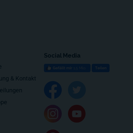
Social Media
e
rung & Kontakt
eilungen
ppe