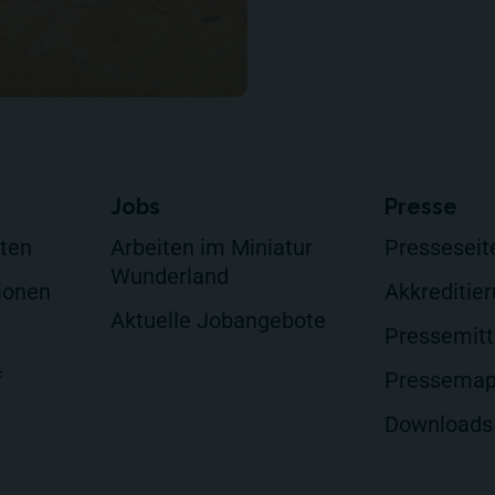
Jobs
Presse
lten
Arbeiten im Miniatur
Presseseit
Wunderland
ionen
Akkreditie
Aktuelle Jobangebote
Pressemitt
f
Pressema
Downloads