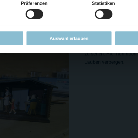
Präferenzen
Statistiken
Mehr erfahren
Auswahl erlauben
In unserem Sonderbericht
zu sehen. Hier nun noch 
Lauben verbergen.