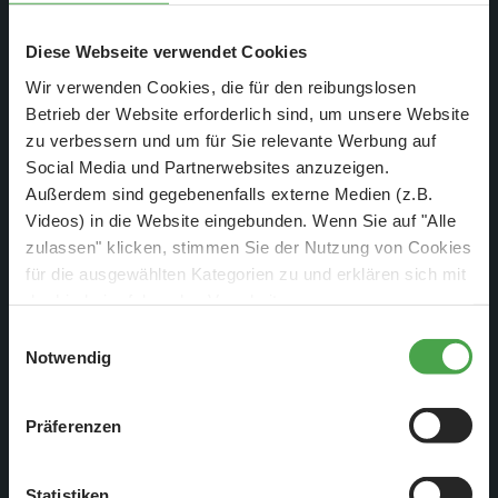
Diese Webseite verwendet Cookies
Jetzt erklärt sich auch die Wäscheleine - sie dient Gaston als
Wir verwenden Cookies, die für den reibungslosen
Richtschnur für die Montage der Suone.
Betrieb der Website erforderlich sind, um unsere Website
zu verbessern und um für Sie relevante Werbung auf
Social Media und Partnerwebsites anzuzeigen.
Außerdem sind gegebenenfalls externe Medien (z.B.
Videos) in die Website eingebunden. Wenn Sie auf "Alle
zulassen" klicken, stimmen Sie der Nutzung von Cookies
für die ausgewählten Kategorien zu und erklären sich mit
der hierbei erfolgenden Verarbeitung von
personenbezogenen Daten einverstanden. Sie können
Einwilligungsauswahl
diese Einstellungen jederzeit über die Schaltfläche
Notwendig
„
Cookie-Einstellungen
“ ändern. Falls Sie nicht
zustimmen, beschränken wir uns auf die technisch
Präferenzen
notwendigen Cookies. Weitere Informationen finden Sie in
unserer
Datenschutzerklärung
.
Statistiken
Von einer in den Bergen gelegenen Quelle, bis hinunter ins