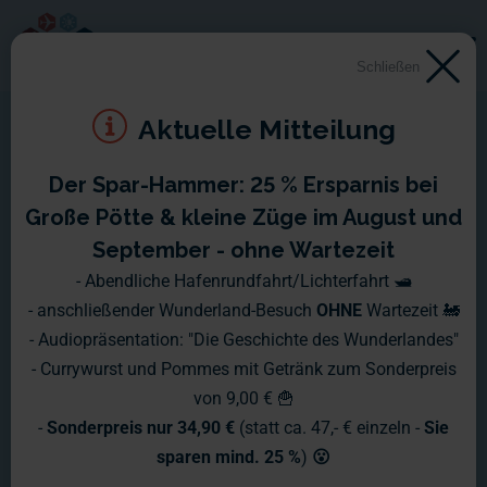
Schließen
Aktuelle Mitteilung
Der Spar-Hammer: 25 % Ersparnis bei
Montag, 10.11. - Sonntag,
Große Pötte & kleine Züge im August und
16.11.2008
September - ohne Wartezeit
- Abendliche Hafenrundfahrt/Lichterfahrt 🛥️
Wie im letzten Wochenbericht versprochen, lüften wir
- anschließender Wunderland-Besuch
OHNE
Wartezeit 🚂
diesmal das Geheimnis um Gastons rote Wäscheleinen!
- Audiopräsentation: "Die Geschichte des Wunderlandes"
- Currywurst und Pommes mit Getränk zum Sonderpreis
von 9,00 € 🍟
-
Sonderpreis nur 34,90 €
(statt ca. 47,- € einzeln -
Sie
sparen mind. 25 %
)
😮