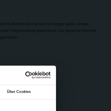
ghafen-Bahnhofes hat sich so einiges getan, unsere
neue Farbgestaltung ausprobiert. Der gesamte Bahnhof
ogenfarben.
Über Cookies
Schließen
Züge im August