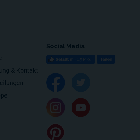
Social Media
e
rung & Kontakt
eilungen
ppe