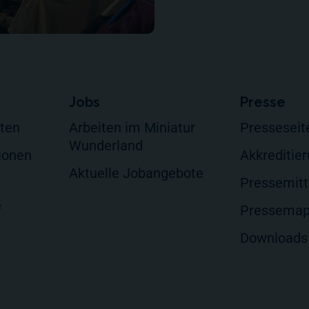
Jobs
Presse
lten
Arbeiten im Miniatur
Presseseit
Wunderland
ionen
Akkreditie
Aktuelle Jobangebote
Pressemitt
f
Pressema
Downloads