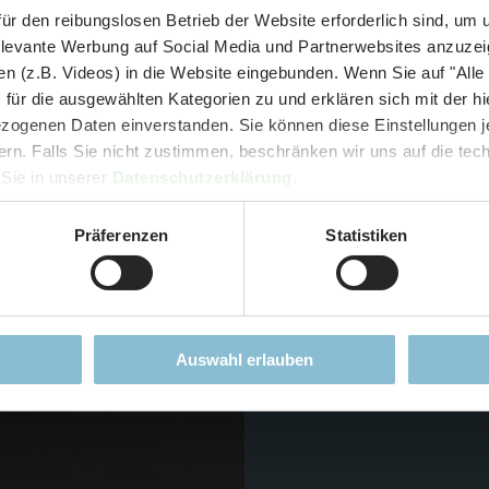
und September - ohne Wartezeit
ür den reibungslosen Betrieb der Website erforderlich sind, um
elevante Werbung auf Social Media und Partnerwebsites anzuze
- Abendliche Hafenrundfahrt/Lichterfahrt 🛥️
n (z.B. Videos) in die Website eingebunden. Wenn Sie auf "Alle
- anschließender Wunderland-Besuch
OHNE
Wartezeit 🚂
für die ausgewählten Kategorien zu und erklären sich mit der hi
- Audiopräsentation: "Die Geschichte des Wunderlandes"
Zusätzlich haben wir d
ogenen Daten einverstanden. Sie können diese Einstellungen je
Currywurst und Pommes mit Getränk zum Sonderpreis von 9,00 €
einige Scherenschnitte v
ern. Falls Sie nicht zustimmen, beschränken wir uns auf die te
rpreis nur 34,90 €
(statt ca. 47,- € einzeln -
Sie sparen mind. 2
hier noch nicht um das 
 Sie in unserer
Datenschutzerklärung
.
Techniker ebenfalls ger
DER TIPP für die Ferien und Feiertagswochenenden! 😎👍
Präferenzen
Statistiken
wir mal, wie das Ganze i
Mehr erfahren
Auswahl erlauben