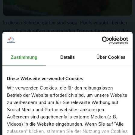
In diesen Schrebergärten sind sogar Pools erlaubt - bei den
derzeitigen draußen herrschenden Temperaturen genau das
richtige. Diese Modell kommt Ihnen vielleicht bekannt vor, im
Wochenbericht 389 stellten wir dieses Modell vor, als Bobby
es gerade zusammenbaute.
Zustimmung
Details
Über Cookies
Diese Webseite verwendet Cookies
Wir verwenden Cookies, die für den reibungslosen
Betrieb der Website erforderlich sind, um unsere Website
zu verbessern und um für Sie relevante Werbung auf
Social Media und Partnerwebsites anzuzeigen.
Außerdem sind gegebenenfalls externe Medien (z.B.
Videos) in die Website eingebunden. Wenn Sie auf "Alle
zulassen" klicken, stimmen Sie der Nutzung von Cookies