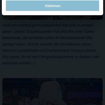
Ablehnen
Auch am Hamburger Hauptbahnhof hat sich so einiges
getan. Unsere "Dauerbaustelle" hat jetzt ihre zwei Türme
bekommen, die wir Ihnen schon im Wochenbericht 386
gezeigt haben. Derzeit arbeiten die Modellbauer daran,
weitere Fassadenteile und Dachelemente fertig zu stellen.
Mal sehen, ob wir den Fertigstellungstermin in diesem Jahr
einhalten werden! :-)