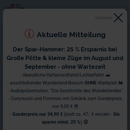
Schließen
Aktuelle Mitteilung
Der Spar-Hammer: 25 % Ersparnis bei
Montag, 28.04. - Sonntag,
Große Pötte & kleine Züge im August und
04.05.2008
September - ohne Wartezeit
- Abendliche Hafenrundfahrt/Lichterfahrt 🛥️
Ein langes Wochenende ist nun leider vorbei, aber damit ist
- anschließender Wunderland-Besuch
OHNE
Wartezeit 🚂
es wieder an der Zeit für einen neuen Wochenbericht.
- Audiopräsentation: "Die Geschichte des Wunderlandes"
- Currywurst und Pommes mit Getränk zum Sonderpreis
von 9,00 € 🍟
-
Sonderpreis nur 34,90 €
(statt ca. 47,- € einzeln -
Sie
sparen mind. 25 %
)
😮