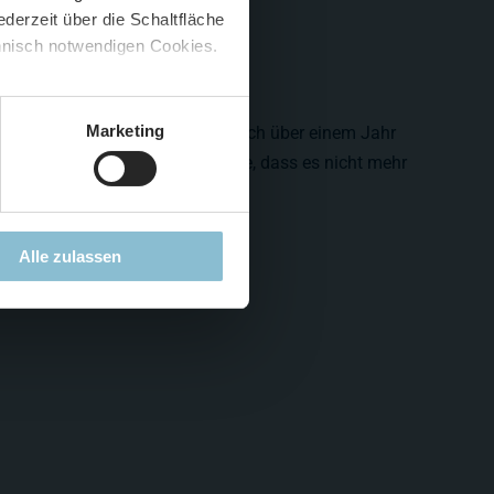
derzeit über die Schaltfläche
 🍟
chnisch notwendigen Cookies.
5 %
)
😮
Marketing
 Seile der Titlis Seinbahn sind nach über einem Jahr
gen und eierten so um ihre Achse, dass es nicht mehr
dentlich zu spannen.
Alle zulassen