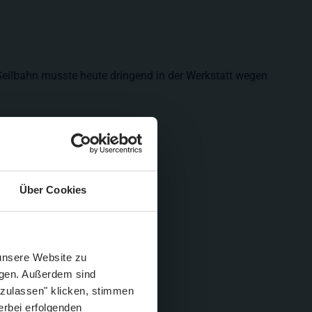
s Seilbahn musste heute dringend in der Werkstatt wegen
Über Cookies
Schließen
Züge im August
 unsere Website zu
igen. Außerdem sind
 zulassen" klicken, stimmen
erbei erfolgenden