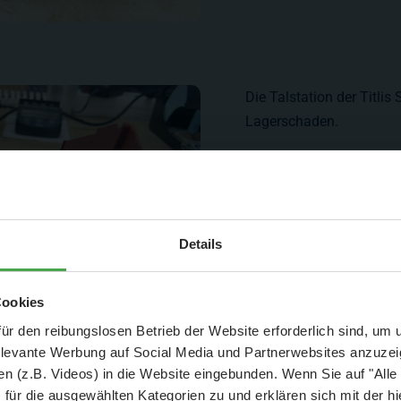
Die Talstation der Titli
Lagerschaden.
Aktuelle Mitteilung
Details
er: 25 % Ersparnis bei Große Pötte & kleine 
Cookies
und September - ohne Wartezeit
ür den reibungslosen Betrieb der Website erforderlich sind, um
elevante Werbung auf Social Media und Partnerwebsites anzuze
- Abendliche Hafenrundfahrt/Lichterfahrt 🛥️
n (z.B. Videos) in die Website eingebunden. Wenn Sie auf "Alle
- anschließender Wunderland-Besuch
OHNE
Wartezeit 🚂
für die ausgewählten Kategorien zu und erklären sich mit der hi