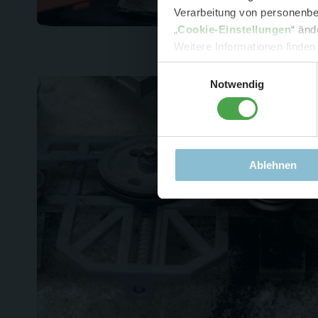
Verarbeitung von personenbez
- 
„
Cookie-Einstellungen
“ änd
-
Sonde
Weitere Informationen finden
Einwilligungsauswahl
Notwendig
Ablehnen