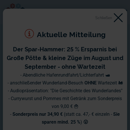
Schließen
Aktuelle Mitteilung
Der Spar-Hammer: 25 % Ersparnis bei
Montag, 28.01. - Sonntag,
Große Pötte & kleine Züge im August und
03.02.2008
September - ohne Wartezeit
- Abendliche Hafenrundfahrt/Lichterfahrt 🛥️
Diese Woche geht es weiter mit unserer kleinen
- anschließender Wunderland-Besuch
OHNE
Wartezeit 🚂
"Zugdatenbank".
- Audiopräsentation: "Die Geschichte des Wunderlandes"
- Currywurst und Pommes mit Getränk zum Sonderpreis
von 9,00 € 🍟
-
Sonderpreis nur 34,90 €
(statt ca. 47,- € einzeln -
Sie
sparen mind. 25 %
)
😮