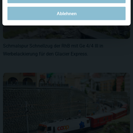
Ablehnen
Schmalspur Schnellzug der RhB mit Ge 4/4 III in
Werbelackierung für den Glacier Express.