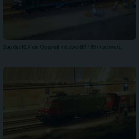
Zug des KLV der Crossrail mit zwei BR 185 in schwarz.