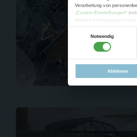
Verarbeitung von personenbez
- 
„
Cookie-Einstellungen
“ änd
-
Sonde
Weitere Informationen finden
Einwilligungsauswahl
Notwendig
Ablehnen