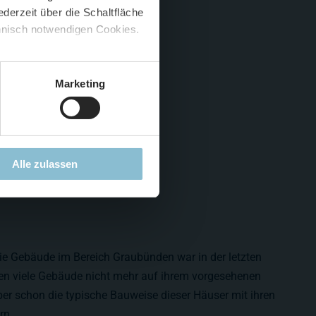
derzeit über die Schaltfläche
 🍟
chnisch notwendigen Cookies.
5 %
)
😮
Marketing
Alle zulassen
 die Gebäude im Bereich Graubünden war in der letzten
hen viele Gebäude nicht mehr auf ihrem vorgesehenen
er schon die typische Bauweise dieser Häuser mit ihren
rn.