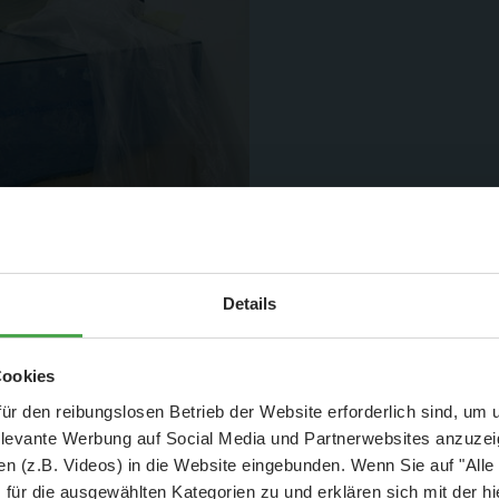
Aktuelle Mitteilung
Details
er: 25 % Ersparnis bei Große Pötte & kleine 
Cookies
Auch das versunkene Dorf 
und September - ohne Wartezeit
ür den reibungslosen Betrieb der Website erforderlich sind, um
Erbauer, auf die vielen 
elevante Werbung auf Social Media und Partnerwebsites anzuze
- Abendliche Hafenrundfahrt/Lichterfahrt 🛥️
sicherlich an dieser Stell
n (z.B. Videos) in die Website eingebunden. Wenn Sie auf "Alle
- anschließender Wunderland-Besuch
OHNE
Wartezeit 🚂
für die ausgewählten Kategorien zu und erklären sich mit der hi