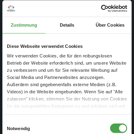
die Elektronik für die Beleuchtung auf der Anlage
einzubauen, danach dürfen dann wieder die
Landschaftsbauer ran.
Zustimmung
Details
Über Cookies
Diese Webseite verwendet Cookies
Wir verwenden Cookies, die für den reibungslosen
Betrieb der Website erforderlich sind, um unsere Website
zu verbessern und um für Sie relevante Werbung auf
Social Media und Partnerwebsites anzuzeigen.
Außerdem sind gegebenenfalls externe Medien (z.B.
Videos) in die Website eingebunden. Wenn Sie auf "Alle
zulassen" klicken, stimmen Sie der Nutzung von Cookies
für die ausgewählten Kategorien zu und erklären sich mit
der hierbei erfolgenden Verarbeitung von
personenbezogenen Daten einverstanden. Sie können
Einwilligungsauswahl
Sabrina ist in diesen Tagen mit einer ganz speziellen
diese Einstellungen jederzeit über die Schaltfläche
Notwendig