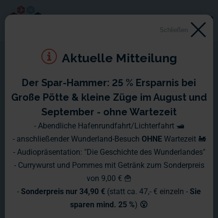
Schließen
Aktuelle Mitteilung
Der Spar-Hammer: 25 % Ersparnis bei
Montag, 08.01. - Sonntag,
Große Pötte & kleine Züge im August und
14.01.2007
September - ohne Wartezeit
- Abendliche Hafenrundfahrt/Lichterfahrt 🛥️
Diese Woche beschäftigen wir uns noch fast ausschließlich
- anschließender Wunderland-Besuch
OHNE
Wartezeit 🚂
mit dem neuen Alpenabschnitt.
- Audiopräsentation: "Die Geschichte des Wunderlandes"
- Currywurst und Pommes mit Getränk zum Sonderpreis
Schwerpunkte dieser Woche sind derzeit der Modellbau, bzw.
von 9,00 € 🍟
die genaue Vorplanung von Bauwerken, sowie die
-
Sonderpreis nur 34,90 €
(statt ca. 47,- € einzeln -
Sie
Beleuchtung der Häuser und weitere kleinere mechanische
sparen mind. 25 %
)
😮
Spielereien.