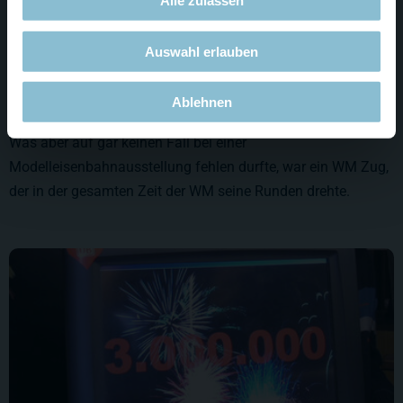
Alle zulassen
Auswahl erlauben
Ablehnen
Was aber auf gar keinen Fall bei einer
Modelleisenbahnausstellung fehlen durfte, war ein WM Zug,
der in der gesamten Zeit der WM seine Runden drehte.