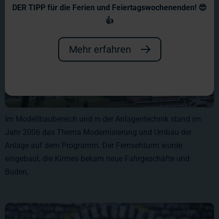
DER TIPP für die Ferien und Feiertagswochenenden! 😎
👍
Mehr erfahren
Im Modellbaubereich und in der Anlagentechnik stand im
Jahr 2006 das Thema Modernisierung und Umbau der
Anlage auf dem Programm. Der Fernsehturm wurde
eingebaut, die Kirmes bekam neue Fahrgeschäfte und
Buden,