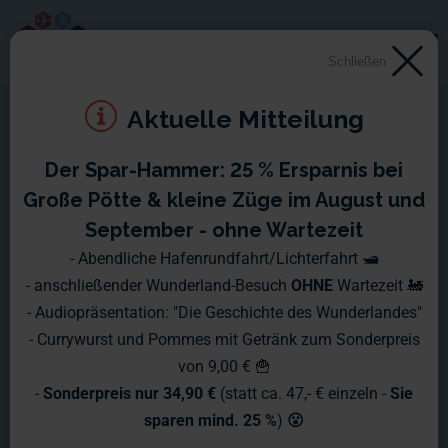
Schließen
Aktuelle Mitteilung
Der Spar-Hammer: 25 % Ersparnis bei
Montag, 25.12. - Sonntag,
Große Pötte & kleine Züge im August und
31.12.2006
September - ohne Wartezeit
- Abendliche Hafenrundfahrt/Lichterfahrt 🛥️
Das Jahr 2006 ist nun zu Ende. Zeit um das alte Jahr 2006
- anschließender Wunderland-Besuch
OHNE
Wartezeit 🚂
einmal rückblickend zu betrachten. Vieles hat sich in und um
- Audiopräsentation: "Die Geschichte des Wunderlandes"
die Anlage herum getan:
- Currywurst und Pommes mit Getränk zum Sonderpreis
von 9,00 € 🍟
-
Sonderpreis nur 34,90 €
(statt ca. 47,- € einzeln -
Sie
sparen mind. 25 %
)
😮