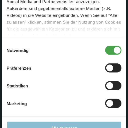
Social Media und Partnerwebsites anzuzeigen.
Außerdem sind gegebenenfalls externe Medien (z.B.
Videos) in die Website eingebunden. Wenn Sie auf "Alle
zulassen" klicken, stimmen Sie der Nutzung von Cookies
für die ausgewählten Kategorien zu und erklären sich mit
der hierbei erfolgenden Verarbeitung von
personenbezogenen Daten einverstanden. Sie können
Einwilligungsauswahl
diese Einstellungen jederzeit über die Schaltfläche
Notwendig
„
Cookie-Einstellungen
“ ändern. Falls Sie nicht
zustimmen, beschränken wir uns auf die technisch
Zusätzlich gab es bei uns ein 1:87 Fanfest, bei dem live die
Präferenzen
notwendigen Cookies. Weitere Informationen finden Sie in
Fußballspiele der WM gezeigt wurden.
unserer
Datenschutzerklärung
.
Statistiken
Marketing