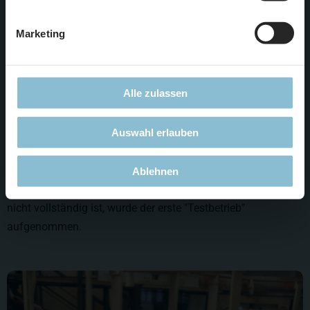
Marketing
Alle zulassen
Auswahl erlauben
Man mag es kaum glauben, aber der erste Zug fährt in dem
Ablehnen
neuen Alpenteil schon. Auch wenn das Gleisbild noch lange
nicht vollständig ist, wurde der erste "Testbetrieb"
aufgenommen.