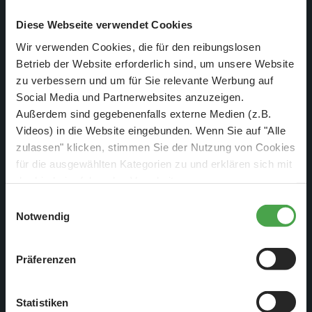
Diese Webseite verwendet Cookies
Wir verwenden Cookies, die für den reibungslosen
Betrieb der Website erforderlich sind, um unsere Website
zu verbessern und um für Sie relevante Werbung auf
Social Media und Partnerwebsites anzuzeigen.
Außerdem sind gegebenenfalls externe Medien (z.B.
Videos) in die Website eingebunden. Wenn Sie auf "Alle
zulassen" klicken, stimmen Sie der Nutzung von Cookies
für die ausgewählten Kategorien zu und erklären sich mit
der hierbei erfolgenden Verarbeitung von
personenbezogenen Daten einverstanden. Sie können
Einwilligungsauswahl
diese Einstellungen jederzeit über die Schaltfläche
Notwendig
Auch immer wieder ein großes Thema neben dem Modellbau
„
Cookie-Einstellungen
“ ändern. Falls Sie nicht
ist die Verkabelung der Anlage.
zustimmen, beschränken wir uns auf die technisch
Präferenzen
notwendigen Cookies. Weitere Informationen finden Sie in
unserer
Datenschutzerklärung
.
Statistiken