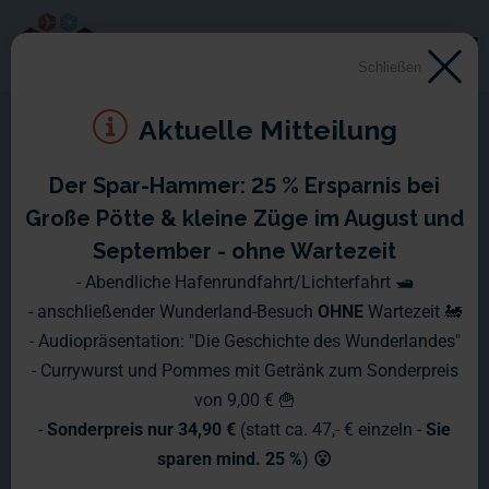
Schließen
Aktuelle Mitteilung
Der Spar-Hammer: 25 % Ersparnis bei
Montag, 18.12. - Sonntag,
Große Pötte & kleine Züge im August und
24.12.2006
September - ohne Wartezeit
- Abendliche Hafenrundfahrt/Lichterfahrt 🛥️
Weihnachten ist schon vorbei und alle bereiten sich auf das
- anschließender Wunderland-Besuch
OHNE
Wartezeit 🚂
neue Jahr vor. Natürlich ist man fleißig dabei, gute Vorsätze
- Audiopräsentation: "Die Geschichte des Wunderlandes"
zu schmieden und das fast vergangene Jahr Revue
- Currywurst und Pommes mit Getränk zum Sonderpreis
passieren zu lassen. In diesem Wochenbericht werden wir
von 9,00 € 🍟
uns allerdings noch nicht mit einem Fazit des vergangen
-
Sonderpreis nur 34,90 €
(statt ca. 47,- € einzeln -
Sie
Jahres beschäftigen, sondern uns wieder mit unserem neuen
sparen mind. 25 %
)
😮
Bauabschnitt zuwenden.