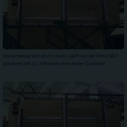
Und er bewegt sich doch! Unser Loklift von der Firma MÜT
absolviert seit ca. 3 Wochen einen harten Dauertest.