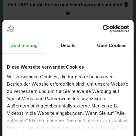
Elbtunnel, aber auch das MFM, der Besuch des
DER TIPP für die Ferien und Feiertagswochenenden! 😎
Weihnachtsmannes und all die vielen anderen kleinen und
👍
großen Erlebnisse haben ihre Spuren hinterlassen. Und
schließlich hat die Modellbahn-Gemeinde ja auch noch
Mehr erfahren
Nachwuchs bekommen, wir erinnern uns an das 1. MFM-
Baby und an die kommende Miniatur Wunderland Technik-
Zustimmung
Details
Über Cookies
Chefin?
Alles in allem war es also ein tolles Jahr 2005 und wir freuen
Diese Webseite verwendet Cookies
uns schon gewaltig auf 2006 mit Euch, der besten
Wir verwenden Cookies, die für den reibungslosen
Fangemeinde, die man nur haben kann!
Betrieb der Website erforderlich sind, um unsere Website
zu verbessern und um für Sie relevante Werbung auf
Social Media und Partnerwebsites anzuzeigen.
Außerdem sind gegebenenfalls externe Medien (z.B.
Videos) in die Website eingebunden. Wenn Sie auf "Alle
zulassen" klicken, stimmen Sie der Nutzung von Cookies
für die ausgewählten Kategorien zu und erklären sich mit
der hierbei erfolgenden Verarbeitung von