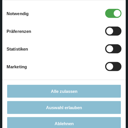
personenbezogenen Daten einverstanden. Sie können
Einwilligungsauswahl
diese Einstellungen jederzeit über die Schaltfläche
Notwendig
„
Cookie-Einstellungen
“ ändern. Falls Sie nicht
zustimmen, beschränken wir uns auf die technisch
Präferenzen
notwendigen Cookies. Weitere Informationen finden Sie in
unserer
Datenschutzerklärung
.
Statistiken
Frohes neues Jahr!
Bild ©
www.cepolina.com/freephoto/
Marketing
Service & Kontakt
Alle zulassen
Für Firmen
Auswahl erlauben
Jobs
Ablehnen