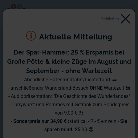
Schließen
Aktuelle Mitteilung
Der Spar-Hammer: 25 % Ersparnis bei
Montag, 26.12. - Sonntag,
Große Pötte & kleine Züge im August und
01.01.2006
September - ohne Wartezeit
- Abendliche Hafenrundfahrt/Lichterfahrt 🛥️
Nun ist es also soweit, wir haben das Ende des Jahres
- anschließender Wunderland-Besuch
OHNE
Wartezeit 🚂
erreicht!
- Audiopräsentation: "Die Geschichte des Wunderlandes"
- Currywurst und Pommes mit Getränk zum Sonderpreis
Es war ein Jahr voller spannender Ereignisse und im
von 9,00 € 🍟
Rückblick betrachtet eigentlich viel zu schnell um: Die beiden
-
Sonderpreis nur 34,90 €
(statt ca. 47,- € einzeln -
Sie
wichtigsten Events waren ganz sicher die Eröffnung des
sparen mind. 25 %
)
😮
Skandinavien-Abschnittes und der Weltrekord im alten