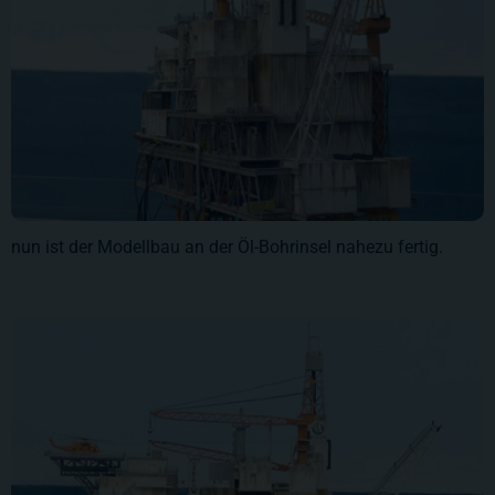
nun ist der Modellbau an der Öl-Bohrinsel nahezu fertig.