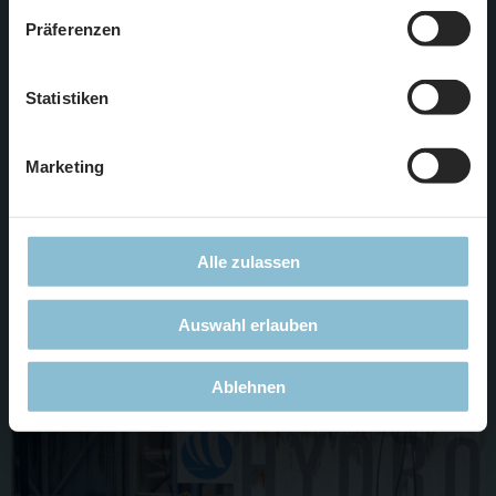
zustimmen, beschränken wir uns auf die technisch
Präferenzen
notwendigen Cookies. Weitere Informationen finden Sie in
unserer
Datenschutzerklärung
.
Statistiken
Die AOL-Arena bekommt ein neues, schickeres Aussen-
Gelände!
Marketing
Alle zulassen
Auswahl erlauben
Ablehnen