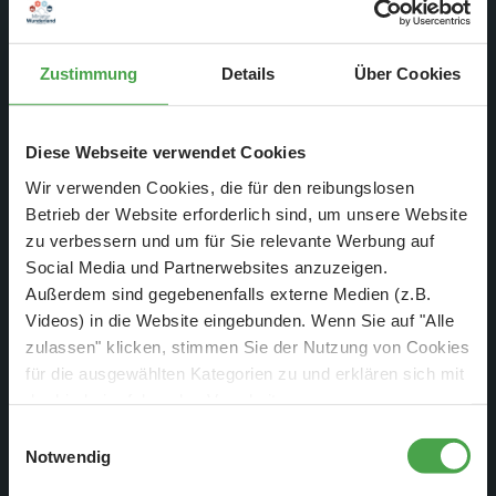
Zustimmung
Details
Über Cookies
Diese Webseite verwendet Cookies
Wir verwenden Cookies, die für den reibungslosen
Betrieb der Website erforderlich sind, um unsere Website
an der gerade zur Zeit die Arbeiten besonders auffällig sind:
zu verbessern und um für Sie relevante Werbung auf
Social Media und Partnerwebsites anzuzeigen.
Außerdem sind gegebenenfalls externe Medien (z.B.
Videos) in die Website eingebunden. Wenn Sie auf "Alle
zulassen" klicken, stimmen Sie der Nutzung von Cookies
für die ausgewählten Kategorien zu und erklären sich mit
der hierbei erfolgenden Verarbeitung von
personenbezogenen Daten einverstanden. Sie können
Einwilligungsauswahl
diese Einstellungen jederzeit über die Schaltfläche
Notwendig
„
Cookie-Einstellungen
“ ändern. Falls Sie nicht