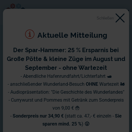
Schließen
Aktuelle Mitteilung
Der Spar-Hammer: 25 % Ersparnis bei
Montag, 31.10. - Sonntag,
Große Pötte & kleine Züge im August und
06.11.2005
September - ohne Wartezeit
- Abendliche Hafenrundfahrt/Lichterfahrt 🛥️
"Süsses oder Saures" war das Motto der letzten Woche:
- anschließender Wunderland-Besuch
OHNE
Wartezeit 🚂
Halloween ist überstanden! Aber es wurde nicht nur gefeiert,
- Audiopräsentation: "Die Geschichte des Wunderlandes"
sondern auch wieder fleissig gearbeitet. Alte Abschnitte
- Currywurst und Pommes mit Getränk zum Sonderpreis
werden überarbeitet und ausserdem laufen die
von 9,00 € 🍟
Vorbereitungen für ein Event, das noch vor Weihnachten
-
Sonderpreis nur 34,90 €
(statt ca. 47,- € einzeln -
Sie
statt finden wird. Näheres werden wir zu gegebener Zeit
sparen mind. 25 %
)
😮
natürlich berichten ;-)