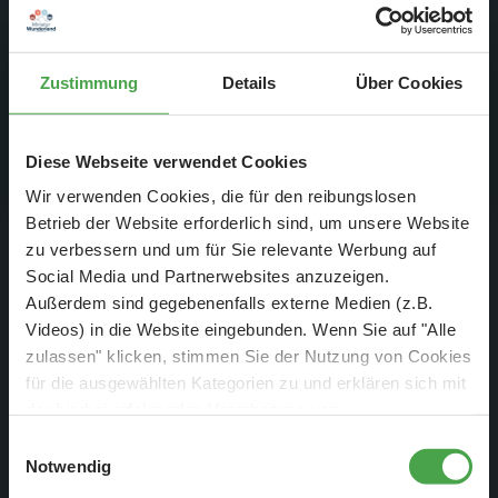
DER TIPP für die Ferien und Feiertagswochenenden! 😎
👍
Zustimmung
Details
Über Cookies
Mehr erfahren
Diese Webseite verwendet Cookies
Gittas letzte Handgeriffe an unserem Weihnachtszug.
Wir verwenden Cookies, die für den reibungslosen
Betrieb der Website erforderlich sind, um unsere Website
zu verbessern und um für Sie relevante Werbung auf
Social Media und Partnerwebsites anzuzeigen.
Außerdem sind gegebenenfalls externe Medien (z.B.
Videos) in die Website eingebunden. Wenn Sie auf "Alle
zulassen" klicken, stimmen Sie der Nutzung von Cookies
für die ausgewählten Kategorien zu und erklären sich mit
der hierbei erfolgenden Verarbeitung von
personenbezogenen Daten einverstanden. Sie können
Einwilligungsauswahl
diese Einstellungen jederzeit über die Schaltfläche
Notwendig
„
Cookie-Einstellungen
“ ändern. Falls Sie nicht