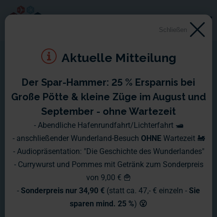
Schließen
Aktuelle Mitteilung
Der Spar-Hammer: 25 % Ersparnis bei
Montag, 05.09. - Sonntag,
Große Pötte & kleine Züge im August und
11.09.2005
September - ohne Wartezeit
- Abendliche Hafenrundfahrt/Lichterfahrt 🛥️
Was Insider bereits befürchtet hatten, ist war geworden: Wie
- anschließender Wunderland-Besuch
OHNE
Wartezeit 🚂
gewonnen, so zerronnen! Fast ein Jahr hat der Rekord
- Audiopräsentation: "Die Geschichte des Wunderlandes"
gehalten, nun wurde am vergangenen Sonntag ein
- Currywurst und Pommes mit Getränk zum Sonderpreis
Gegenversuch gestartet und der Rekord aufgestockt. Ein
von 9,00 € 🍟
Miniatur-Güterzug mit 528 Waggons fuhr im Elbe-Einkaufs-
-
Sonderpreis nur 34,90 €
(statt ca. 47,- € einzeln -
Sie
Zentrum (EEZ) 408 Meter - 167 Meter weiter als unser Zug
sparen mind. 25 %
)
😮
im bisherigen Weltrekord. Außerdem war der Zug 1,10 Meter