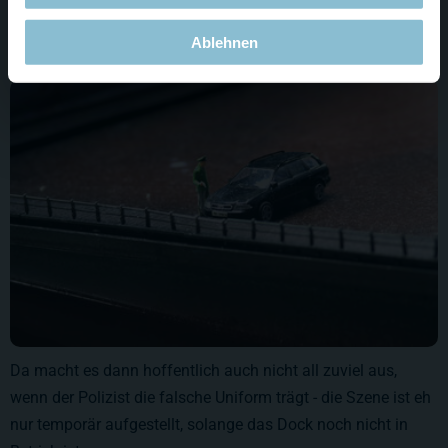
eindrucksvoll Bild 6.
Ablehnen
Da macht es dann hoffentlich auch nicht all zuviel aus,
wenn der Polizist die falsche Uniform trägt - die Szene ist eh
nur temporär aufgestellt, solange das Dock noch nicht in