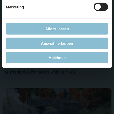
Marketing
Alle zulassen
Auswahl erlauben
Ablehnen
Preisfrage: Wo könnte das wohl sein ;-))))