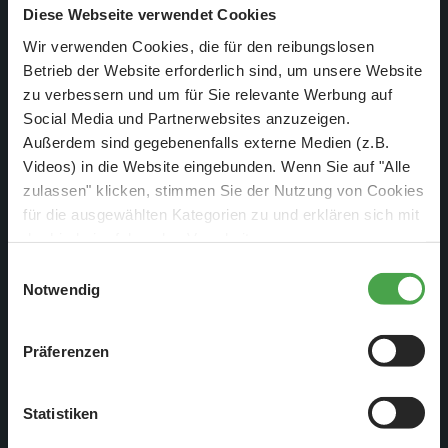
Diese Webseite verwendet Cookies
gesichtet!!!!
Wir verwenden Cookies, die für den reibungslosen
Betrieb der Website erforderlich sind, um unsere Website
zu verbessern und um für Sie relevante Werbung auf
Social Media und Partnerwebsites anzuzeigen.
Außerdem sind gegebenenfalls externe Medien (z.B.
Videos) in die Website eingebunden. Wenn Sie auf "Alle
zulassen" klicken, stimmen Sie der Nutzung von Cookies
für die ausgewählten Kategorien zu und erklären sich mit
der hierbei erfolgenden Verarbeitung von
personenbezogenen Daten einverstanden. Sie können
Einwilligungsauswahl
diese Einstellungen jederzeit über die Schaltfläche
Notwendig
„
Cookie-Einstellungen
“ ändern. Falls Sie nicht
zustimmen, beschränken wir uns auf die technisch
Präferenzen
notwendigen Cookies. Weitere Informationen finden Sie in
Tief unter Kiruna ist es nicht immer dunkel...
unserer
Datenschutzerklärung
.
Statistiken