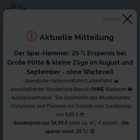
Schließen
Aktuelle Mitteilung
Der Spar-Hammer: 25 % Ersparnis bei
Montag, 01.08. - Sonntag,
Große Pötte & kleine Züge im August und
07.08.2005
September - ohne Wartezeit
- Abendliche Hafenrundfahrt/Lichterfahrt 🛥️
Was für eine Woche liegt hinter uns!
- anschließender Wunderland-Besuch
OHNE
Wartezeit 🚂
- Audiopräsentation: "Die Geschichte des Wunderlandes"
Der Queen Mary II Besuch hat für den diesjährigen Rekordtag
- Currywurst und Pommes mit Getränk zum Sonderpreis
gesorgt: Nach Zählungen der Hamburger Polizei haben sich
von 9,00 € 🍟
an dem Tag rund 600.000 Menschen durch Speicherstadt
-
Sonderpreis nur 34,90 €
(statt ca. 47,- € einzeln -
Sie
und Hafencity "gezwängt".
sparen mind. 25 %
)
😮