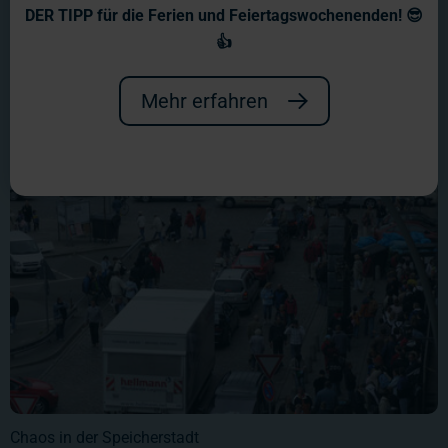
Wir hatten an dem Tag wohlweisslich bereits um 6.00 Uhr
DER TIPP für die Ferien und Feiertagswochenenden! 😎
geöffnet, doch es half nichts, ab kurz vor 7.00 Uhr gab es
👍
bereits Wartezeiten! Der letzte Gast verließ unsere
Ausstellung nach 23.30 Uhr...
Mehr erfahren
Chaos in der Speicherstadt