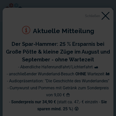
Schließen
Aktuelle Mitteilung
Der Spar-Hammer: 25 % Ersparnis bei
Montag, 04.07. - Sonntag,
Große Pötte & kleine Züge im August und
10.07.2005
September - ohne Wartezeit
- Abendliche Hafenrundfahrt/Lichterfahrt 🛥️
Rundherum nur noch Chaos, eine Veranstalltung jagt die
- anschließender Wunderland-Besuch
OHNE
Wartezeit 🚂
nächste... Naja, ok: Ganz so schlimm ist es nicht, aber fast...
- Audiopräsentation: "Die Geschichte des Wunderlandes"
;-)
- Currywurst und Pommes mit Getränk zum Sonderpreis
von 9,00 € 🍟
Nach dem Samstag und Sonntag das 3.MFM im
-
Sonderpreis nur 34,90 €
(statt ca. 47,- € einzeln -
Sie
Wunderland stattfand, geht es die kommende Woche nun
sparen mind. 25 %
)
😮
mit Preview-Empfängen und der offiziellen Eröffnung weiter.