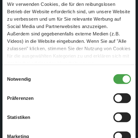
Wir verwenden Cookies, die für den reibungslosen
Betrieb der Website erforderlich sind, um unsere Website
zu verbessern und um für Sie relevante Werbung auf
Social Media und Partnerwebsites anzuzeigen.
Außerdem sind gegebenenfalls externe Medien (z.B.
Videos) in die Website eingebunden. Wenn Sie auf "Alle
zulassen" klicken, stimmen Sie der Nutzung von Cookies
für die ausgewählten Kategorien zu und erklären sich mit
der hierbei erfolgenden Verarbeitung von
personenbezogenen Daten einverstanden. Sie können
Einwilligungsauswahl
diese Einstellungen jederzeit über die Schaltfläche
Notwendig
„
Cookie-Einstellungen
“ ändern. Falls Sie nicht
zustimmen, beschränken wir uns auf die technisch
Präferenzen
Die Insel im Skandinavienbecken
notwendigen Cookies. Weitere Informationen finden Sie in
unserer
Datenschutzerklärung
.
Statistiken
Marketing