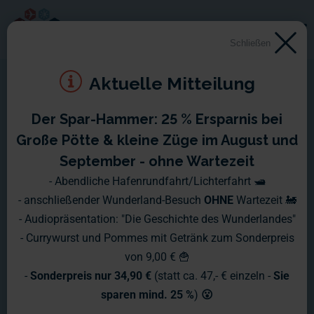
Schließen
Aktuelle Mitteilung
Der Spar-Hammer: 25 % Ersparnis bei
Montag, 14.02. - Sonntag,
Große Pötte & kleine Züge im August und
20.02.2005
September - ohne Wartezeit
- Abendliche Hafenrundfahrt/Lichterfahrt 🛥️
- anschließender Wunderland-Besuch
OHNE
Wartezeit 🚂
- Audiopräsentation: "Die Geschichte des Wunderlandes"
- Currywurst und Pommes mit Getränk zum Sonderpreis
Skandinavien ändert sein Ausssehen nun fast täglich und
von 9,00 € 🍟
wieder einmal werden wir belegen, daß wir auch in den
-
Sonderpreis nur 34,90 €
(statt ca. 47,- € einzeln -
Sie
älteren Abschnitten nichts unversucht lassen, um unseren
sparen mind. 25 %
)
😮
Besuchern immer neue Impressionen zu bieten: