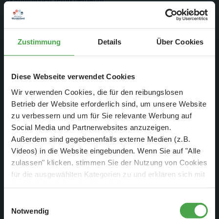
Zustimmung
Details
Über Cookies
Diese Webseite verwendet Cookies
Wir verwenden Cookies, die für den reibungslosen
Betrieb der Website erforderlich sind, um unsere Website
zu verbessern und um für Sie relevante Werbung auf
Social Media und Partnerwebsites anzuzeigen.
Außerdem sind gegebenenfalls externe Medien (z.B.
Videos) in die Website eingebunden. Wenn Sie auf "Alle
zulassen" klicken, stimmen Sie der Nutzung von Cookies
Auch am Gelände
für die ausgewählten Kategorien zu und erklären sich mit
der hierbei erfolgenden Verarbeitung von
personenbezogenen Daten einverstanden. Sie können
Einwilligungsauswahl
diese Einstellungen jederzeit über die Schaltfläche
Notwendig