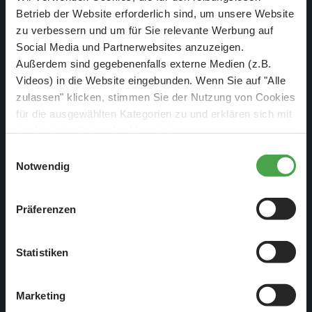
Betrieb der Website erforderlich sind, um unsere Website
zu verbessern und um für Sie relevante Werbung auf
Social Media und Partnerwebsites anzuzeigen.
Außerdem sind gegebenenfalls externe Medien (z.B.
Videos) in die Website eingebunden. Wenn Sie auf "Alle
zulassen" klicken, stimmen Sie der Nutzung von Cookies
Einige weitere Impressionen
für die ausgewählten Kategorien zu und erklären sich mit
der hierbei erfolgenden Verarbeitung von
personenbezogenen Daten einverstanden. Sie können
Einwilligungsauswahl
diese Einstellungen jederzeit über die Schaltfläche
Notwendig
„
Cookie-Einstellungen
“ ändern. Falls Sie nicht
zustimmen, beschränken wir uns auf die technisch
Präferenzen
notwendigen Cookies. Weitere Informationen finden Sie in
unserer
Datenschutzerklärung
.
Statistiken
Marketing