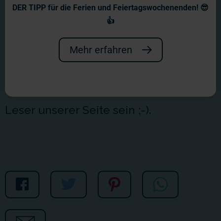
Wochenbericht Nr. 208
DER TIPP für die Ferien und Feiertagswochenenden! 😎
👍
Und wieder einmal ein Wochenbericht
mit dem Schwerpunkt "Skandinavien",
Mehr erfahren
aber das dürft kaum eine
Überraschung für den aufmerksamen
Leser unserer Seite sein ;-).