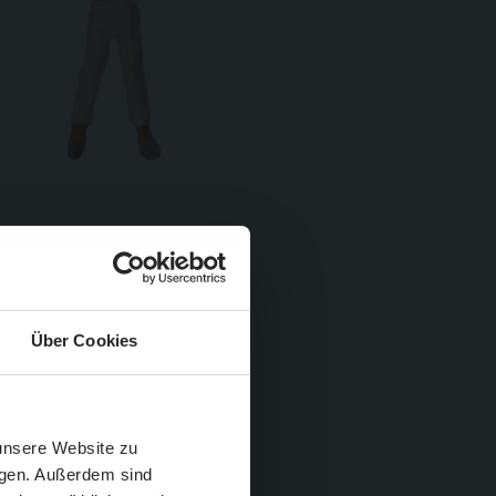
Über Cookies
Schließen
Züge im August
 unsere Website zu
igen. Außerdem sind