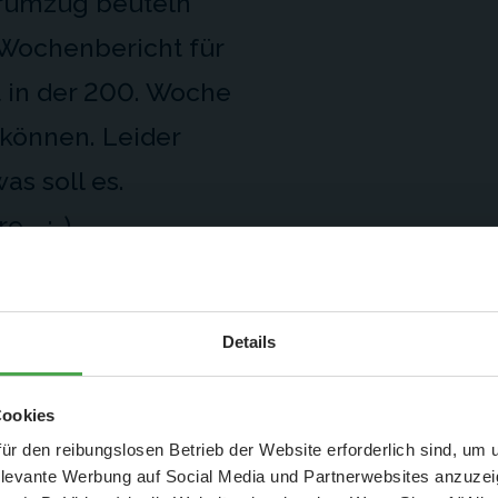
erumzug beuteln
 Wochenbericht für
 in der 200. Woche
 können. Leider
as soll es.
... ;-)
Aktuelle Mitteilung
Details
E-mail
interest
WhatsApp
er: 25 % Ersparnis bei Große Pötte & kleine 
Cookies
und September - ohne Wartezeit
ür den reibungslosen Betrieb der Website erforderlich sind, um
elevante Werbung auf Social Media und Partnerwebsites anzuze
- Abendliche Hafenrundfahrt/Lichterfahrt 🛥️