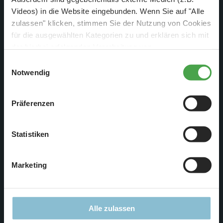
Videos) in die Website eingebunden. Wenn Sie auf "Alle
zulassen" klicken, stimmen Sie der Nutzung von Cookies
für die ausgewählten Kategorien zu und erklären sich mit
der hierbei erfolgenden Verarbeitung von
personenbezogenen Daten einverstanden. Sie können
Einwilligungsauswahl
diese Einstellungen jederzeit über die Schaltfläche
Notwendig
„
Cookie-Einstellungen
“ ändern. Falls Sie nicht
zustimmen, beschränken wir uns auf die technisch
Präferenzen
notwendigen Cookies. Weitere Informationen finden Sie in
unserer
Datenschutzerklärung
.
Statistiken
Marketing
Alle zulassen