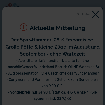
Schließen
Aktuelle Mitteilung
Der Spar-Hammer: 25 % Ersparnis bei
Montag, 05.01. - Sonntag,
Große Pötte & kleine Züge im August und
11.01.2004
September - ohne Wartezeit
- Abendliche Hafenrundfahrt/Lichterfahrt 🛥️
Hier nun die versprochenen Bilder von der Eröffnung. Neben
- anschließender Wunderland-Besuch
OHNE
Wartezeit 🚂
der weiteren Verkabelung der Hotels in Las Vegas (das Luxor
- Audiopräsentation: "Die Geschichte des Wunderlandes"
ist nun auch bald dran), macht sich ein Team um Joachim
- Currywurst und Pommes mit Getränk zum Sonderpreis
derzeit daran, den Transrapid betriebsbereit zu machen. Wir
von 9,00 € 🍟
sind schon gespannt, wie das Ergebnis der kommenden
-
Sonderpreis nur 34,90 €
(statt ca. 47,- € einzeln -
Sie
Nachtschicht aussehen wird....
sparen mind. 25 %
)
😮