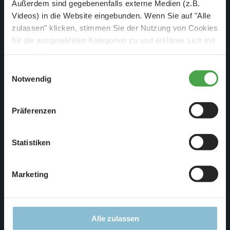
Außerdem sind gegebenenfalls externe Medien (z.B.
Fehlen eigentlich nur noch die Palmen und Menschen, um
Videos) in die Website eingebunden. Wenn Sie auf "Alle
den Strassen Leben einzuhauchen.
zulassen" klicken, stimmen Sie der Nutzung von Cookies
für die ausgewählten Kategorien zu und erklären sich mit
der hierbei erfolgenden Verarbeitung von
personenbezogenen Daten einverstanden. Sie können
Einwilligungsauswahl
diese Einstellungen jederzeit über die Schaltfläche
Notwendig
„
Cookie-Einstellungen
“ ändern. Falls Sie nicht
zustimmen, beschränken wir uns auf die technisch
Präferenzen
notwendigen Cookies. Weitere Informationen finden Sie in
unserer
Datenschutzerklärung
.
Statistiken
Marketing
Der Hauptbahnhof ist mit seinen Bahnsteigen verbunden.
Alle zulassen