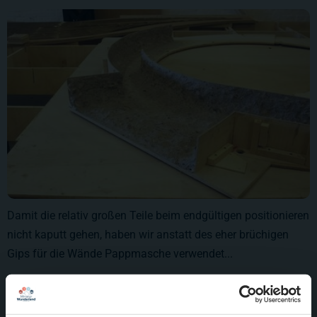
Damit die relativ großen Teile beim endgültigen positionieren
nicht kaputt gehen, haben wir anstatt des eher brüchigen
Gips für die Wände Pappmasche verwendet...