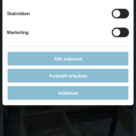
unserer
Datenschutzerklärung
.
Statistiken
Marketing
Alle zulassen
Auf dem Foto kommt kaum rüber, wie gewaltig dieses
Auswahl erlauben
Abstellgleise wirklich sind...
Ablehnen