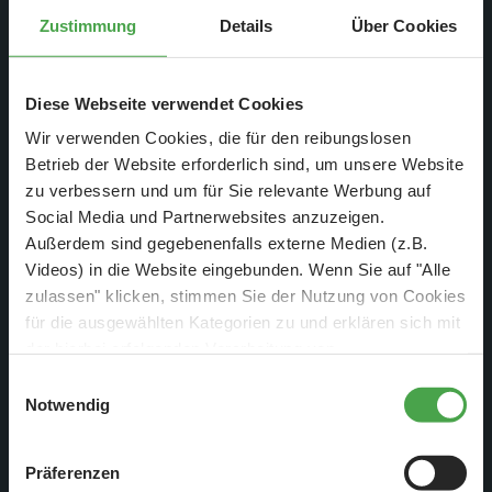
Zustimmung
Details
Über Cookies
Diese Webseite verwendet Cookies
Wir verwenden Cookies, die für den reibungslosen
Betrieb der Website erforderlich sind, um unsere Website
zu verbessern und um für Sie relevante Werbung auf
Social Media und Partnerwebsites anzuzeigen.
Außerdem sind gegebenenfalls externe Medien (z.B.
Videos) in die Website eingebunden. Wenn Sie auf "Alle
Damit die relativ großen Teile beim endgültigen positionieren
zulassen" klicken, stimmen Sie der Nutzung von Cookies
nicht kaputt gehen, haben wir anstatt des eher brüchigen
für die ausgewählten Kategorien zu und erklären sich mit
der hierbei erfolgenden Verarbeitung von
Gips für die Wände Pappmasche verwendet...
personenbezogenen Daten einverstanden. Sie können
Einwilligungsauswahl
diese Einstellungen jederzeit über die Schaltfläche
Notwendig
„
Cookie-Einstellungen
“ ändern. Falls Sie nicht
zustimmen, beschränken wir uns auf die technisch
Präferenzen
notwendigen Cookies. Weitere Informationen finden Sie in