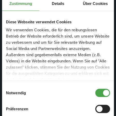
Zustimmung
Details
Über Cookies
St. Pauli Landungsbrücken
Diese Webseite verwendet Cookies
Wir verwenden Cookies, die für den reibungslosen
Betrieb der Website erforderlich sind, um unsere Website
zu verbessern und um für Sie relevante Werbung auf
Social Media und Partnerwebsites anzuzeigen.
Außerdem sind gegebenenfalls externe Medien (z.B.
Videos) in die Website eingebunden. Wenn Sie auf "Alle
zulassen" klicken, stimmen Sie der Nutzung von Cookies
für die ausgewählten Kategorien zu und erklären sich mit
der hierbei erfolgenden Verarbeitung von
personenbezogenen Daten einverstanden. Sie können
Einwilligungsauswahl
diese Einstellungen jederzeit über die Schaltfläche
Notwendig
„
Cookie-Einstellungen
“ ändern. Falls Sie nicht
Angler am Elbufer
zustimmen, beschränken wir uns auf die technisch
Präferenzen
notwendigen Cookies. Weitere Informationen finden Sie in