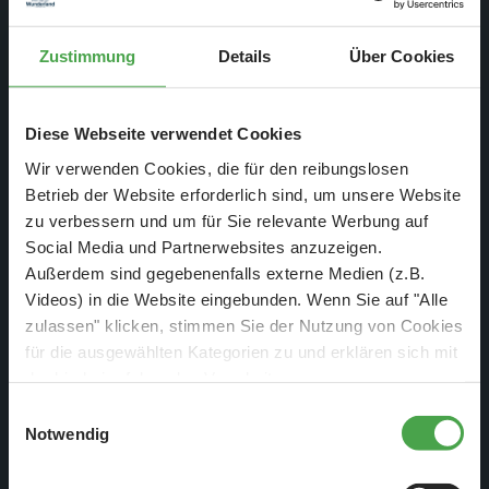
einmal Leid.
Zustimmung
Details
Über Cookies
Diese Webseite verwendet Cookies
Wir verwenden Cookies, die für den reibungslosen
Betrieb der Website erforderlich sind, um unsere Website
zu verbessern und um für Sie relevante Werbung auf
Social Media und Partnerwebsites anzuzeigen.
Außerdem sind gegebenenfalls externe Medien (z.B.
Videos) in die Website eingebunden. Wenn Sie auf "Alle
zulassen" klicken, stimmen Sie der Nutzung von Cookies
für die ausgewählten Kategorien zu und erklären sich mit
der hierbei erfolgenden Verarbeitung von
personenbezogenen Daten einverstanden. Sie können
Unser Süllberg ist inzwischen bevölkert und wartet nur noch
Einwilligungsauswahl
diese Einstellungen jederzeit über die Schaltfläche
Notwendig
auf die Pkws
„
Cookie-Einstellungen
“ ändern. Falls Sie nicht
zustimmen, beschränken wir uns auf die technisch