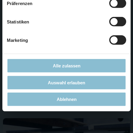
Präferenzen
notwendigen Cookies. Weitere Informationen finden Sie in
unserer
Datenschutzerklärung
.
Statistiken
Marketing
Alle zulassen
Auswahl erlauben
Diese Brücke führt die Güterzüge über das Vorfeld des
Hauptbahnhofs hinweg zum großen Güterbahnhof.
Ablehnen