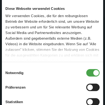
Diese Webseite verwendet Cookies
Wir verwenden Cookies, die für den reibungslosen
Betrieb der Website erforderlich sind, um unsere Website
zu verbessern und um für Sie relevante Werbung auf
Social Media und Partnerwebsites anzuzeigen.
Außerdem sind gegebenenfalls externe Medien (z.B.
Videos) in die Website eingebunden. Wenn Sie auf "Alle
zulassen" klicken, stimmen Sie der Nutzung von Cookies
für die ausgewählten Kategorien zu und erklären sich mit
der hierbei erfolgenden Verarbeitung von
Ein toller Anblick: Großzügig bahnt sich die Autobahn ihren
personenbezogenen Daten einverstanden. Sie können
Einwilligungsauswahl
Weg durch die Landschaft. Was im Weg stand wurde
diese Einstellungen jederzeit über die Schaltfläche
Notwendig
„
Cookie-Einstellungen
“ ändern. Falls Sie nicht
einfach planiert oder zugeschüttet. Über die Brücke linker
zustimmen, beschränken wir uns auf die technisch
Hand führt die Nebenbahn. Die Zu- und Abfahrt der
Präferenzen
notwendigen Cookies. Weitere Informationen finden Sie in
Autobahn führen durch die Unterführung in die Stadt.
unserer
Datenschutzerklärung
.
Statistiken