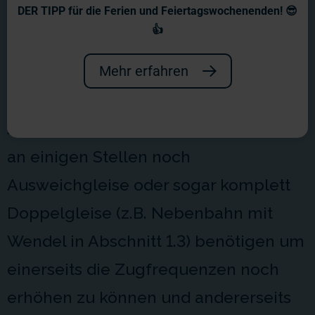
Wochenbericht Nr. 34
DER TIPP für die Ferien und Feiertagswochenenden! 😎
👍
Erhebliche Umbauarbeiten sind letzte
Woche auf uns zugekommen.
Mehr erfahren
Während der Zugprogrammierung im
Abschnitt 1.1 war aufgefallen das wir
an einigen Stellen noch
Ausweichgleise oder sogar komplett
Doppelgleise (z.B. Nebenbahn mit
Wendel in Abschnitt 1.3) benötigen um
einerseits die Zugfrequenzen noch
erhöhen zu können und andererseits