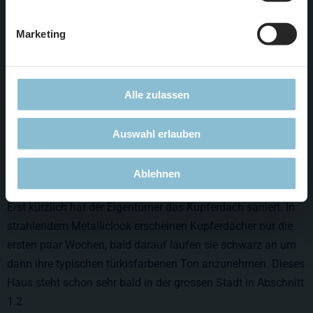
Marketing
Alle zulassen
Auswahl erlauben
Ablehnen
Erst kürzlich hat der Eigentümer das Kupferdach saniert. In
strahlendem Metalliclook erscheinen Kupferdächer nur die
ersten paar Wochen, bald darauf laufen sie schwarz an um
dann ihre typischen türkisfarbenen Ton anzunehmen. Dieses
Haus steht schon sehr bald in der grossen Stadt in Abschnitt
1.2