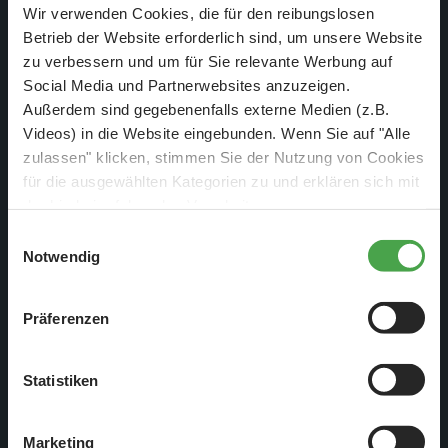
Wir verwenden Cookies, die für den reibungslosen
Betrieb der Website erforderlich sind, um unsere Website
zu verbessern und um für Sie relevante Werbung auf
Social Media und Partnerwebsites anzuzeigen.
Außerdem sind gegebenenfalls externe Medien (z.B.
Videos) in die Website eingebunden. Wenn Sie auf "Alle
Die unterirdischen Strecken und Schattenbahnhöfe müssen
zulassen" klicken, stimmen Sie der Nutzung von Cookies
zuerst fertig gestellt werden, erst danach kann mit dem
für die ausgewählten Kategorien zu und erklären sich mit
weiteren Holzbau für die Landschaft begonnen werden. An
der hierbei erfolgenden Verarbeitung von
dieser Stelle wird die Landschaft nur ca. 50 cm Höhe
personenbezogenen Daten einverstanden. Sie können
Einwilligungsauswahl
erreichen. Im Gegensatz zu anderen Stellen (bis unter die
diese Einstellungen jederzeit über die Schaltfläche
Notwendig
„
Cookie-Einstellungen
“ ändern. Falls Sie nicht
Decke) also nur sehr flach.
zustimmen, beschränken wir uns auf die technisch
Präferenzen
notwendigen Cookies. Weitere Informationen finden Sie in
unserer
Datenschutzerklärung
.
Statistiken
Marketing