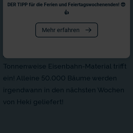
Wochenbericht Nr. 10
DER TIPP für die Ferien und Feiertagswochenenden! 😎
👍
Da hat es nun begonnen, das wohl
aufregendste Jahr unseres Lebens!
Mehr erfahren
Die kommende Woche ist durch den
Jahreswechsel nur sehr kurz!
Tonnenweise Eisenbahn-Material trifft
ein! Alleine 50.000 Bäume werden
irgendwann in den nächsten Wochen
von Heki geliefert!