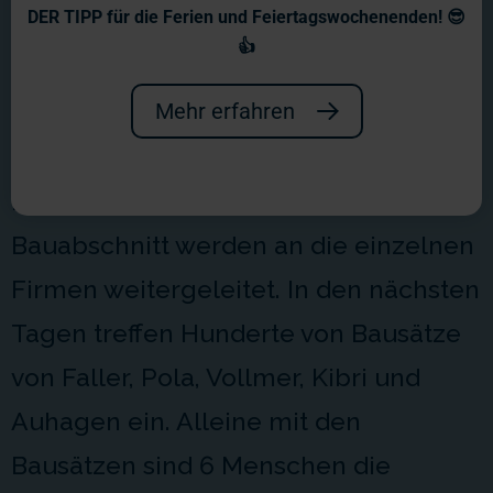
Wochenbericht Nr. 8
DER TIPP für die Ferien und Feiertagswochenenden! 😎
👍
Es weihnachtet sehr! Bis zum 23.12.
bauen wir weiter, danach ist bis zum
Mehr erfahren
2.1.2001 Pause. Die ersten
Materialanforderungen für den ersten
Bauabschnitt werden an die einzelnen
Firmen weitergeleitet. In den nächsten
Tagen treffen Hunderte von Bausätze
von Faller, Pola, Vollmer, Kibri und
Auhagen ein. Alleine mit den
Bausätzen sind 6 Menschen die