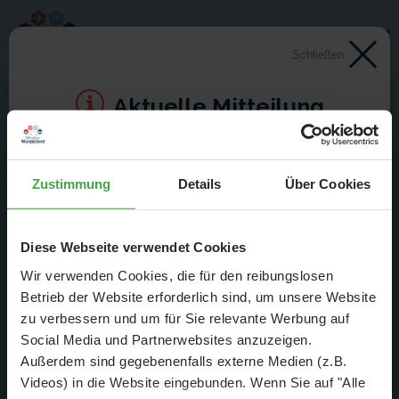
Schließen
Aktuelle Mitteilung
Der Spar-Hammer: 25 % Ersparnis bei
drehscheibe vom 29.
Große Pötte & kleine Züge im August und
Zustimmung
Details
Über Cookies
Januar 2017 um 12:10 Uhr
September - ohne Wartezeit
- Abendliche Hafenrundfahrt/Lichterfahrt 🛥️
Diese Webseite verwendet Cookies
Wer den Beitrag verpasst hat, kann ihn sich
hier noch einmal
- anschließender Wunderland-Besuch
OHNE
Wartezeit 🚂
anschauen.
Ab Minuten 31:45 geht es ums Miniatur
Wir verwenden Cookies, die für den reibungslosen
- Audiopräsentation: "Die Geschichte des Wunderlandes"
Betrieb der Website erforderlich sind, um unsere Website
Wunderland.
- Currywurst und Pommes mit Getränk zum Sonderpreis
zu verbessern und um für Sie relevante Werbung auf
von 9,00 € 🍟
Social Media und Partnerwebsites anzuzeigen.
-
Sonderpreis nur 34,90 €
(statt ca. 47,- € einzeln -
Sie
Außerdem sind gegebenenfalls externe Medien (z.B.
sparen mind. 25 %
)
😮
Videos) in die Website eingebunden. Wenn Sie auf "Alle
Service & Kontakt