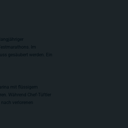
langjähriger
 Testmarathons. Im
uss gesäubert werden. Ein
rina mit flüssigem
ren. Während Chef-Tüftler
 nach verlorenen