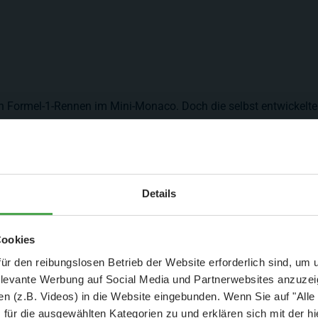
n Formel-1-Rennen im Mini-Monaco. Doch die selbst entwickelt
on soll nun den Durchbruch bringen. Und: Im neuen Patagonien-
alle nochmal neu gebaut werden, weil‘s dem Chef am letzten Qu
Aktuelle Mitteilung
Details
e Gimmicks. Neuestes Überraschungshighlight: ein in einem Schi
er: 25 % Ersparnis bei Große Pötte & kleine 
Cookies
e Raffinessen einfallen lassen. Bei den Gleis- und Bahnprofis h
und September - ohne Wartezeit
ür den reibungslosen Betrieb der Website erforderlich sind, um
gefährdet den Zugbetrieb.Dass dort nur Schmalspurbahnen fah
elevante Werbung auf Social Media und Partnerwebsites anzuze
- Abendliche Hafenrundfahrt/Lichterfahrt 🛥️
n (z.B. Videos) in die Website eingebunden. Wenn Sie auf "Alle
- anschließender Wunderland-Besuch
OHNE
Wartezeit 🚂
für die ausgewählten Kategorien zu und erklären sich mit der hi