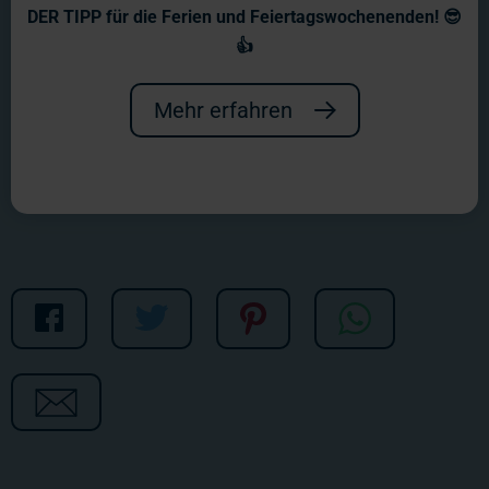
RTL NITRO: Miniatur
DER TIPP für die Ferien und Feiertagswochenenden! 😎
Wunderland XXL
👍
Nitro wiederholt samstags Folgen der
Mehr erfahren
Serie Miniatur Wunderland XXL!