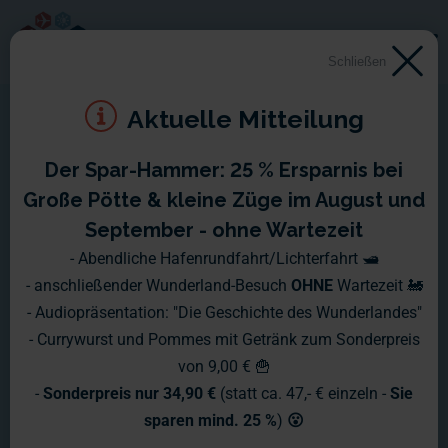
Schließen
Aktuelle Mitteilung
Der Spar-Hammer: 25 % Ersparnis bei
ntv: Miniatur Wunderland
Große Pötte & kleine Züge im August und
XXL
September - ohne Wartezeit
- Abendliche Hafenrundfahrt/Lichterfahrt 🛥️
- anschließender Wunderland-Besuch
OHNE
Wartezeit 🚂
Genießt eine spannende Doppelfolge
- Audiopräsentation: "Die Geschichte des Wunderlandes"
von Miniatur Wunderland XXL auf ntv!
- Currywurst und Pommes mit Getränk zum Sonderpreis
von 9,00 € 🍟
-
Sonderpreis nur 34,90 €
(statt ca. 47,- € einzeln -
Sie
sparen mind. 25 %
)
😮